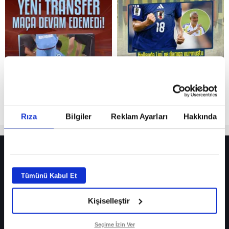
Reddet
Rıza
Bilgiler
Reklam Ayarları
Hakkında
HER YERDE!
Fenerbahçe’de sürpriz ayrılık ihtimali! Devre arasında gelmişti
Tümünü Kabul Et
Fenerbahçe’nin yeni transferi Mason Greenwood için olay sözler!
Kişiselleştir
Galatasaray’da rota yeniden Thiago Almada!
iPhone
Seçime İzin Ver