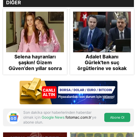
DİĞER
Selena hayranları
Adalet Bakanı
şaşkın! Gizem
Gürlek'ten suç
Güven'den yıllar sonra
örgütlerine ve sokak
gelen Cansu Demirci
çetelerine net mesaj:
itirafı! "Konuşmuyoruz"
"Devlet tepenize
binecek"
Son dakika spor haberlerinden haberdar
olmak için
Google News
fotomac.com.tr
'ye
Abone Ol
abone olun.