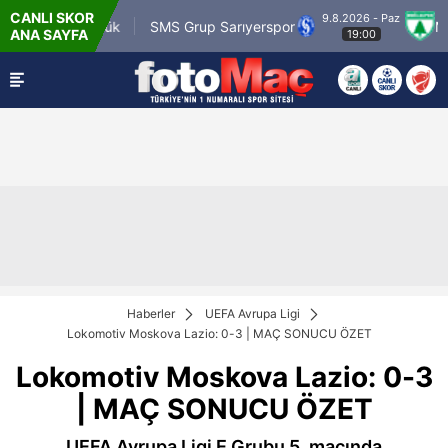
CANLI SKOR
9.8.2026 - Paz
.tr Karagümrük
SMS Grup Sarıyerspor
Muğla
ANA SAYFA
19:00
Haberler
UEFA Avrupa Ligi
Lokomotiv Moskova Lazio: 0-3 | MAÇ SONUCU ÖZET
Lokomotiv Moskova Lazio: 0-3
| MAÇ SONUCU ÖZET
UEFA Avrupa Ligi E Grubu 5. maçında