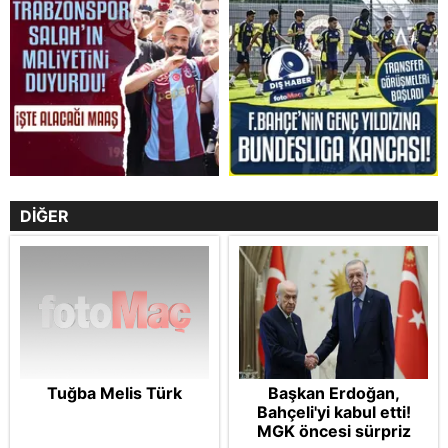
DİĞER
Tuğba Melis Türk
Başkan Erdoğan,
Bahçeli'yi kabul etti!
MGK öncesi sürpriz