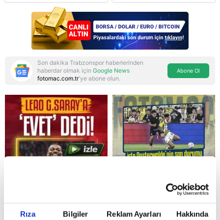
zirve: Çerçeve Yasa
teklifi gündemde
Son dakika Trabzonspor haberlerinden
haberdar olmak için
Google News
Abone Ol
fotomac.com.tr
'ye abone olun.
Reddet
Rıza
Bilgiler
Reklam Ayarları
Hakkında