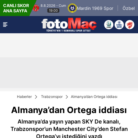
CANLI SKOR
8.8.2026 - Cum
Ümraniyespor
Mardin 1969 Spor
Özbelsan 
ANA SAYFA
19:00
Haberler
Trabzonspor
Almanya’dan Ortega iddiası
Almanya’dan Ortega iddiası
Almanya’da yayın yapan SKY De kanalı,
Trabzonspor’un Manchester City’den Stefan
Ortega’yı istediğini yazdı