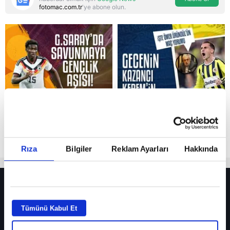
fotomac.com.tr
'ye abone olun.
Reddet
Rıza
Bilgiler
Reklam Ayarları
Hakkında
HER YERDE!
Fenerbahçe’de sürpriz ayrılık ihtimali! Devre arasında gelmişti
Tümünü Kabul Et
Fenerbahçe’nin yeni transferi Mason Greenwood için olay sözler!