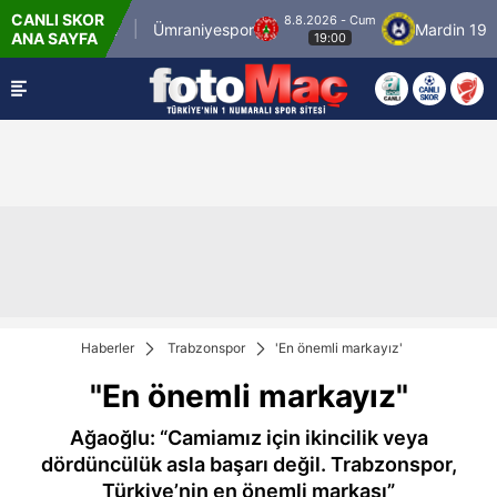
CANLI SKOR
8.8.2026 - Cum
İstanbulspor
Ümraniyespor
Mardin 1969 S
ANA SAYFA
19:00
Haberler
Trabzonspor
'En önemli markayız'
"En önemli markayız"
Ağaoğlu: “Camiamız için ikincilik veya
dördüncülük asla başarı değil. Trabzonspor,
Türkiye’nin en önemli markası”