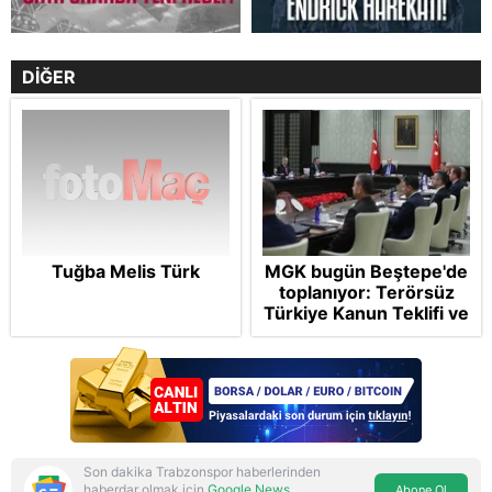
DİĞER
Tuğba Melis Türk
MGK bugün Beştepe'de
toplanıyor: Terörsüz
Türkiye Kanun Teklifi ve
bölgesel güvenlik
başlıkları masada
Son dakika Trabzonspor haberlerinden
haberdar olmak için
Google News
Abone Ol