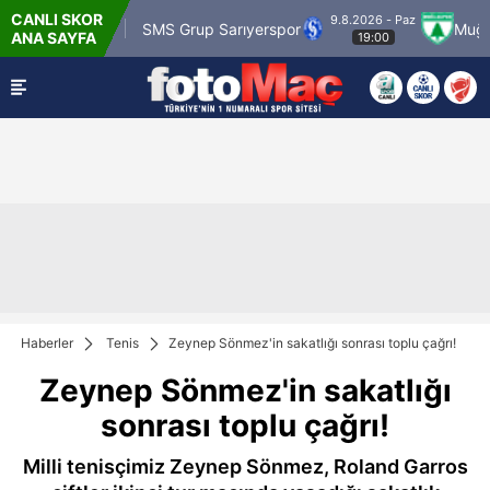
CANLI SKOR
9.8.2026 - Paz
 Karagümrük
SMS Grup Sarıyerspor
Muğlaspo
ANA SAYFA
19:00
Haberler
Tenis
Zeynep Sönmez'in sakatlığı sonrası toplu çağrı!
Zeynep Sönmez'in sakatlığı
sonrası toplu çağrı!
Milli tenisçimiz Zeynep Sönmez, Roland Garros