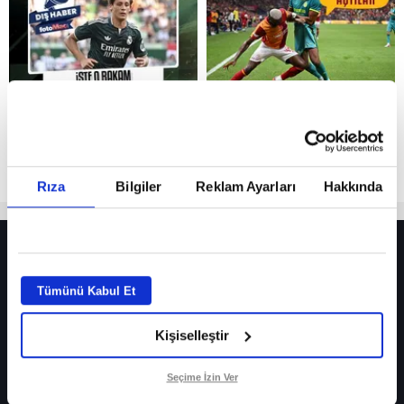
Reddet
Rıza
Bilgiler
Reklam Ayarları
Hakkında
HER YERDE!
Fenerbahçe’de sürpriz ayrılık ihtimali! Devre arasında gelmişti
Tümünü Kabul Et
Fenerbahçe’nin yeni transferi Mason Greenwood için olay sözler!
Kişiselleştir
Galatasaray’da rota yeniden Thiago Almada!
iPhone
Seçime İzin Ver