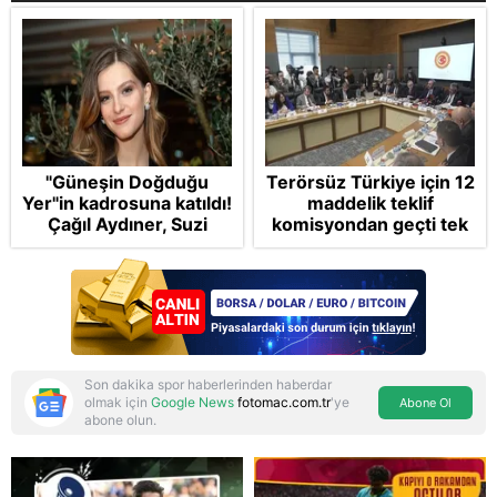
"Güneşin Doğduğu
Terörsüz Türkiye için 12
Yer"in kadrosuna katıldı!
maddelik teklif
Çağıl Aydıner, Suzi
komisyondan geçti tek
karakteriyle geliyor
madde değişti!
Soruşturma ve cezalar
hangi şartlarda
ertelenecek?
Son dakika spor haberlerinden haberdar
olmak için
Google News
fotomac.com.tr
'ye
Abone Ol
abone olun.