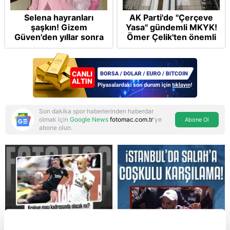
Selena hayranları
AK Parti'de "Çerçeve
şaşkın! Gizem
Yasa" gündemli MKYK!
Güven'den yıllar sonra
Ömer Çelik'ten önemli
gelen Cansu Demirci
açıklamalar: "2 yıllık
itirafı! "Konuşmuyoruz"
sürecin en önemli
aşamasındayız"
Son dakika spor haberlerinden haberdar
olmak için
Google News
fotomac.com.tr
'ye
Abone Ol
abone olun.
Reddet