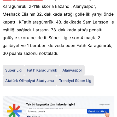
Karagümrük, 2-1'lik skorla kazandı. Alanyaspor,
Meshack Elia'nın 32. dakikada attığı golle ilk yarıyı önde
kapattı. KFatih aragümrük, 48. dakikada Sam Larsson ile
eşitliği sağladı. Larsson, 73. dakikada attığı penaltı
golüyle skoru belirledi. Süper Lig'e son 4 maçta 3
galibiyet ve 1 beraberlikle veda eden Fatih Karagümrük,
30 puanla sezonu noktaladı.
Süper Lig
Fatih Karagümrük
Alanyaspor
Atatürk Olimpiyat Stadyumu
Trendyol Süper Lig