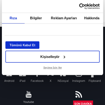
Rıza
Bilgiler
Reklam Ayarları
Hakkında
HER YERDE!
Fenerbahçe’de sürpriz ayrılık ihtimali! Devre arasında gelmişti
Tümünü Kabul Et
Fenerbahçe’nin yeni transferi Mason Greenwood için olay sözler!
Kişiselleştir
Galatasaray’da rota yeniden Thiago Almada!
iPhone
Seçime İzin Ver
Android
iPad
Facebook
X
NSosyal
Instagram
Flipboard
Youtube
RSS
SON DAKİKA