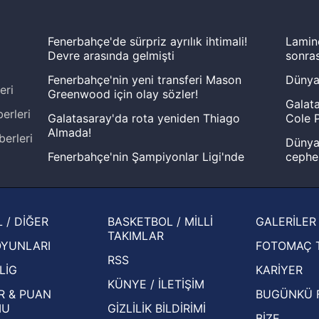
Fenerbahçe'de sürpriz ayrılık ihtimali!
Lamin
Devre arasında gelmişti
sonras
Fenerbahçe'nin yeni transferi Mason
Dünya
eri
Greenwood için olay sözler!
Galata
erleri
Galatasaray'da rota yeniden Thiago
Cole P
Almada!
berleri
Dünya 
Fenerbahçe'nin Şampiyonlar Ligi'nde
cephe
muhtemel rakibi belli oldu! Gornik
2026 
Zabrze'yi elerlerse...
şampi
İspanya-Arjantin finalinin ardından dış
Herna
 / DİĞER
BASKETBOL / MİLLİ
GALERİLER
basından gündem olan manşetler!
ekiple
TAKIMLAR
OYUNLARI
FOTOMAÇ 
Beşiktaş'ın UEFA Avrupa Ligi'nde 3. Ön
oldu
RSS
Eleme Turu muhtemel rakipleri belli oldu!
LİG
KARİYER
KÜNYE / İLETİŞİM
R & PUAN
BUGÜNKÜ 
MU
GİZLİLİK BİLDİRİMİ
BİZE