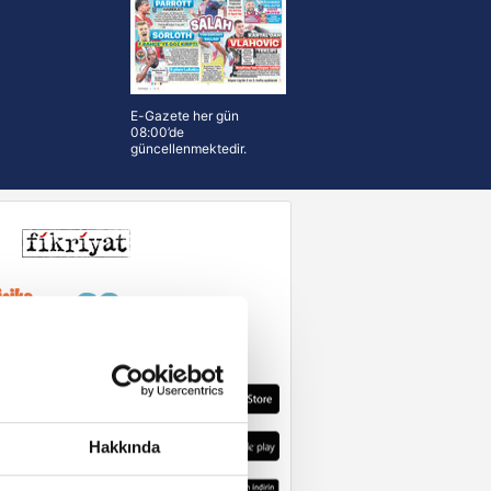
E-Gazete her gün
08:00’de
güncellenmektedir.
Hakkında