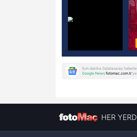
Son dakika Galatasaray haberle
Google News
fotomac.com.tr
'ye
HER YERD