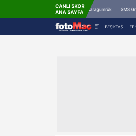
CANLI SKOR
9.8.2026 - Paz
Misirli.com.tr Karagümrük
SMS Grup Sarıyer
ANA SAYFA
19:00
BEŞİKTAŞ
FE