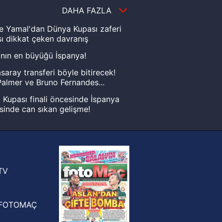
DAHA FAZLA
e Yamal'dan Dünya Kupası zaferi
ı dikkat çeken davranış
nın en büyüğü İspanya!
saray transferi böyle bitirecek!
almer ve Bruno Fernandes...
Kupası finali öncesinde İspanya
sinde can sıkan gelişme!
FIFA Dünya Kupası'nı kazanana
yonluk yüzüğü verilecek
n Crespo, Meksika Ligi
rinden Atlas'ın yeni teknik direktörü
TV
FOTOMAÇ