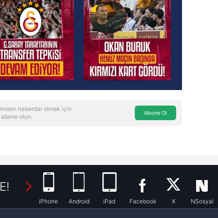
rinden haberdar olmak için
Abone Ol
 abone olun.
E!
iPhone
Android
iPad
Facebook
X
NSosyal