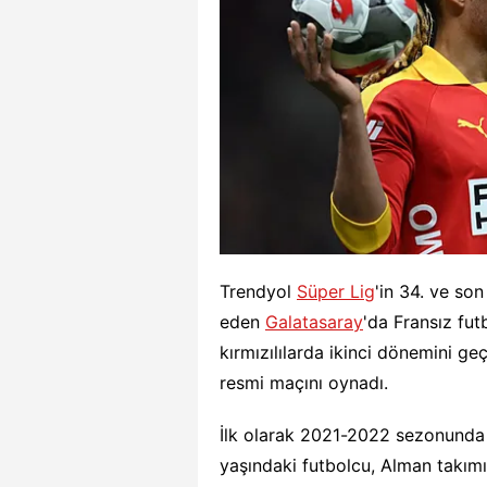
Trendyol
Süper Lig
'in 34. ve s
eden
Galatasaray
'da Fransız fu
kırmızılılarda ikinci dönemini ge
resmi maçını oynadı.
İlk olarak 2021-2022 sezonunda 
yaşındaki futbolcu, Alman takım