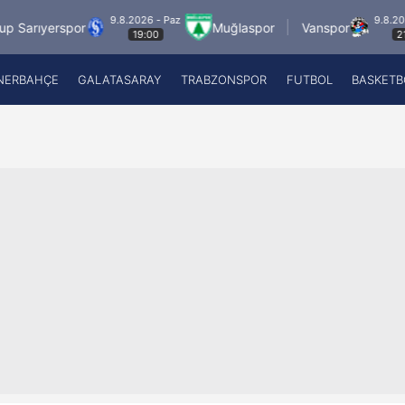
9.8.2026 - Paz
9.8.2026 - Paz
spor
Muğlaspor
Vanspor
19:00
21:30
NERBAHÇE
GALATASARAY
TRABZONSPOR
FUTBOL
BASKETB
Beşiktaş
A
Fenerbahçe
A
Galatasaray
A
Trabzonspor
A
Futbol
A
Basketbol
Ziraat Türkiye Kupası
DİZİ
Diğer Sporlar