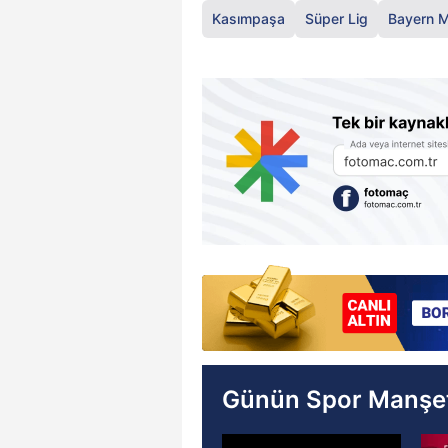
Kasımpaşa
Süper Lig
Bayern M
Günün Spor Manşet