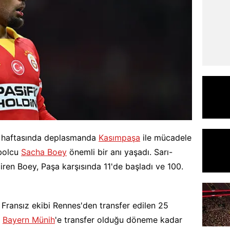
on haftasında deplasmanda
Kasımpaşa
ile mücadele
tbolcu
Sacha Boey
önemli bir anı yaşadı. Sarı-
çiren Boey, Paşa karşısında 11'de başladı ve 100.
Fransız ekibi Rennes'den transfer edilen 25
ı
Bayern Münih
'e transfer olduğu döneme kadar