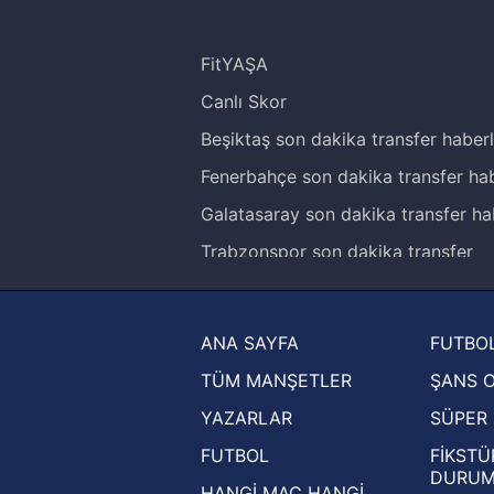
FitYAŞA
Canlı Skor
Beşiktaş son dakika transfer haberl
Fenerbahçe son dakika transfer hab
Galatasaray son dakika transfer ha
Trabzonspor son dakika transfer
haberleri
Trendyol Süper Lig haberleri
ANA SAYFA
FUTBOL
Ziraat Türkiye Kupası haberleri
TÜM MANŞETLER
ŞANS 
UEFA Şampiyonlar Ligi haberleri
YAZARLAR
SÜPER 
UEFA Avrupa Ligi haberleri
FUTBOL
FİKSTÜ
UEFA Konferans Ligi haberleri
DURU
HANGİ MAÇ HANGİ