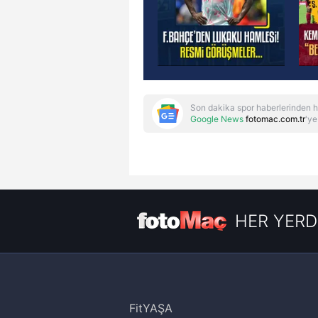
Son dakika spor haberlerinden h
Google News
fotomac.com.tr
'ye
HER YERD
FitYAŞA