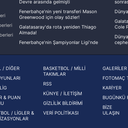
Devre arasında gelmişti
sonras
Fenerbahçe'nin yeni transferi Mason
Dünya
eri
Greenwood için olay sözler!
Galata
erleri
Galatasaray'da rota yeniden Thiago
Cole P
Almada!
berleri
Dünya 
Fenerbahçe'nin Şampiyonlar Ligi'nde
cephe
muhtemel rakibi belli oldu! Gornik
2026 
Zabrze'yi elerlerse...
şampi
İspanya-Arjantin finalinin ardından dış
Herna
 / DİĞER
BASKETBOL / MİLLİ
GALERİLER
basından gündem olan manşetler!
ekiple
TAKIMLAR
OYUNLARI
FOTOMAÇ 
Beşiktaş'ın UEFA Avrupa Ligi'nde 3. Ön
oldu
RSS
Eleme Turu muhtemel rakipleri belli oldu!
LİG
KARİYER
KÜNYE / İLETİŞİM
R & PUAN
BUGÜNKÜ 
MU
GİZLİLİK BİLDİRİMİ
BİZE
BOL / LİGLER &
VERİ POLİTİKASI
ULAŞIN
İZASYONLAR