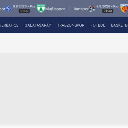
.8.2026 - Paz
9.8.2026 - Paz
Muğlaspor
Vanspor
Zecorne
19:00
21:30
NERBAHÇE
GALATASARAY
TRABZONSPOR
FUTBOL
BASKETB
Beşiktaş
A
Fenerbahçe
A
Galatasaray
A
Trabzonspor
A
Futbol
A
Basketbol
Ziraat Türkiye Kupası
DİZİ
Diğer Sporlar