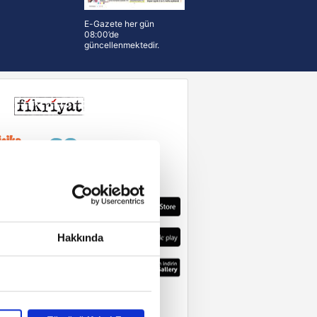
E-Gazete her gün
08:00’de
güncellenmektedir.
Hakkında