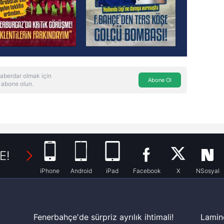
aberdar olmak için
Abone Ol
 abone olun.
E!
iPhone
Android
iPad
Facebook
X
NSosyal
Fenerbahçe'de sürpriz ayrılık ihtimali!
Lamin