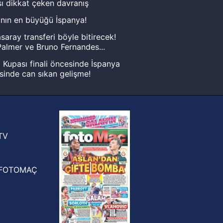
ı dikkat çeken davranış
nın en büyüğü İspanya!
saray transferi böyle bitirecek!
almer ve Bruno Fernandes...
Kupası finali öncesinde İspanya
sinde can sıkan gelişme!
FIFA Dünya Kupası'nı kazanana
yonluk yüzüğü verilecek
n Crespo, Meksika Ligi
rinden Atlas'ın yeni teknik direktörü
TV
FOTOMAÇ