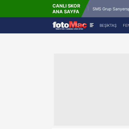
CANLI SKOR
6 - Paz
9
Misirli.com.tr Karagümrük
SMS Grup Sarıyerspor
ANA SAYFA
00
BEŞİKTAŞ
FE