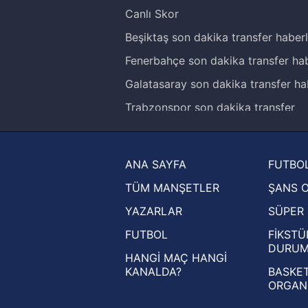
Canlı Skor
Beşiktaş son dakika transfer haberl
Fenerbahçe son dakika transfer hab
Galatasaray son dakika transfer ha
Trabzonspor son dakika transfer
haberleri
Trendyol Süper Lig haberleri
ANA SAYFA
FUTBOL
Ziraat Türkiye Kupası haberleri
TÜM MANŞETLER
ŞANS 
UEFA Şampiyonlar Ligi haberleri
YAZARLAR
SÜPER 
UEFA Avrupa Ligi haberleri
FUTBOL
FİKSTÜ
UEFA Konferans Ligi haberleri
DURU
HANGİ MAÇ HANGİ
KANALDA?
BASKET
ORGAN