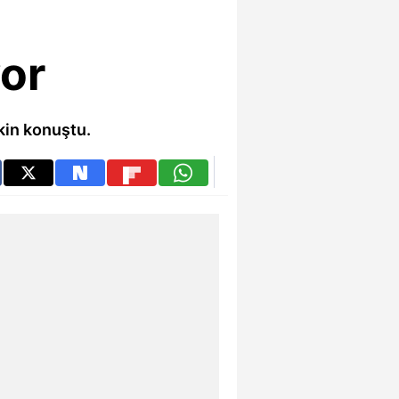
yor
kin konuştu.