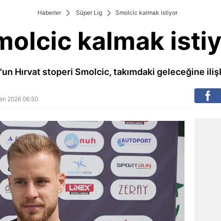
Haberler
Süper Lig
Smolcic kalmak istiyor
olcic kalmak isti
'un Hırvat stoperi Smolcic, takımdaki geleceğine iliş
isan 2026 06:50