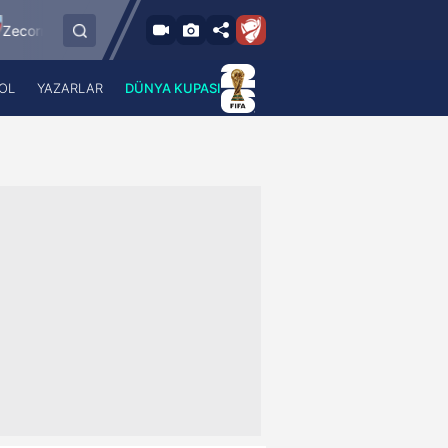
9.8.2026 - Paz
r Kayserispor
Sipay Bodrum FK
Bursaspor
21:30
OL
YAZARLAR
DÜNYA KUPASI
 Haber
A Haber Radyo
 Spor
A Spor Radyo
TV
A News Radio
2TV
Radyo Turkuvaz
para
Turkuvaz Romantik
Turkuvaz Efsane
Vav Tv
Radyo Soft
Radyo Energy
Turkuvaz Anadolu