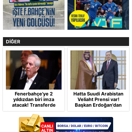
DİĞER
Fenerbahçe'ye 2
Hatta Suudi Arabistan
yıldızdan biri imza
Veliaht Prensi var!
atacak! Transferde
Başkan Erdoğan'dan
golcü harekatı...
Gazze vurgusu: İsrail
barış planına uymalı