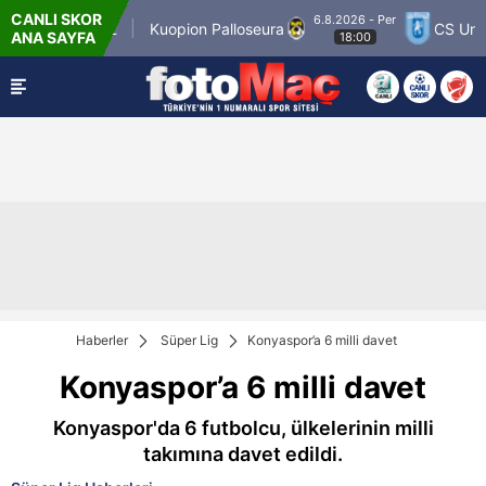
CANLI SKOR
6.8.2026 - Per
ner Match 12
Kuopion Palloseura
CS Univers
ANA SAYFA
18:00
Haberler
Süper Lig
Konyaspor’a 6 milli davet
Konyaspor’a 6 milli davet
Konyaspor'da 6 futbolcu, ülkelerinin milli
takımına davet edildi.