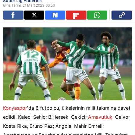
Süper Lig Haberleri
Giriş Tarihi: 21 Mart 2023 06:50
Konyaspor
'da 6 futbolcu, ülkelerinin milli takımına davet
edildi. Kaleci Sehic; B.Hersek, Çekiçi;
Arnavutluk
, Calvo;
Kosta Rika, Bruno Paz; Angola, Mahir Emreli;