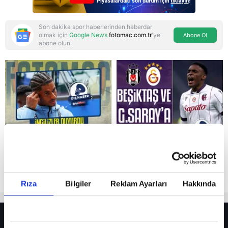
Son dakika spor haberlerinden haberdar
olmak için
Google News
fotomac.com.tr
'ye
Abone Ol
abone olun.
Reddet
Rıza
Bilgiler
Reklam Ayarları
Hakkında
HER YERDE!