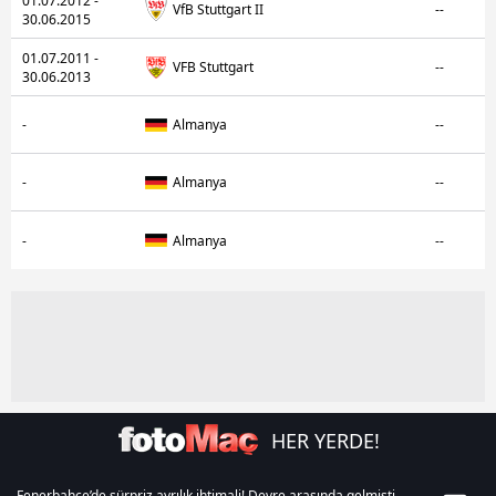
01.07.2012 -
VfB Stuttgart II
--
30.06.2015
01.07.2011 -
VFB Stuttgart
--
30.06.2013
-
Almanya
--
-
Almanya
--
-
Almanya
--
HER YERDE!
Fenerbahçe’de sürpriz ayrılık ihtimali! Devre arasında gelmişti