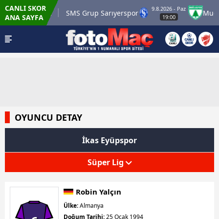
CANLI SKOR
9.8.2026 - Paz
r Karagümrük
SMS Grup Sarıyerspor
Muğlasp
ANA SAYFA
19:00
OYUNCU DETAY
İkas Eyüpspor
Süper Lig
Robin Yalçın
Ülke:
Almanya
Doğum Tarihi:
25 Ocak 1994