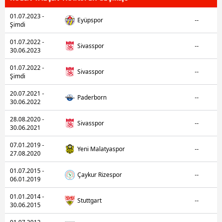
01.07.2023 -
Eyüpspor
--
Şimdi
01.07.2022 -
Sivasspor
--
30.06.2023
01.07.2022 -
Sivasspor
--
Şimdi
20.07.2021 -
Paderborn
--
30.06.2022
28.08.2020 -
Sivasspor
--
30.06.2021
07.01.2019 -
Yeni Malatyaspor
--
27.08.2020
01.07.2015 -
Çaykur Rizespor
--
06.01.2019
01.01.2014 -
Stuttgart
--
30.06.2015