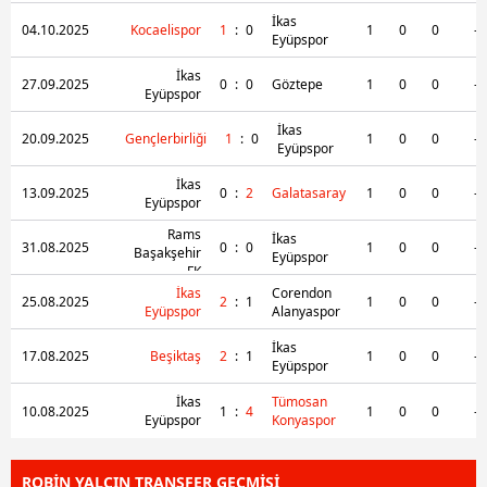
kullanılmaktadır. Diğer çerezler, sitemizin daha işlevsel
İkas
04.10.2025
Kocaelispor
1
:
0
1
0
0
-
kılınması ve kişiselleştirilmesi ve sizlere yönelik
Eyüpspor
reklam/pazarlama faaliyetlerinin yapılması, amaçlarıyla
İkas
sınırlı olarak açık rızanız dahilinde kullanılacaktır.
27.09.2025
0
:
0
Göztepe
1
0
0
-
Eyüpspor
İkas
Çerezlere ilişkin tercihlerinizi aşağıda yer alan panel
20.09.2025
Gençlerbirliği
1
:
0
1
0
0
-
Eyüpspor
vasıtasıyla belirleyebilirsiniz. Çerezlere ilişkin detaylı bilgi
İkas
için Ayarlar butonuna tıklayabilir,
Çerez Bilgilendirme
13.09.2025
0
:
2
Galatasaray
1
0
0
-
Eyüpspor
Metnimizi
ziyaret edebilirsiniz.
Rams
İkas
31.08.2025
0
:
0
1
0
0
-
Başakşehir
Eyüpspor
6698 sayılı Kişisel Verilerin Korunması Kanunu uyarınca
FK
İkas
Corendon
hazırlanmış Aydınlatma Metnimizi okumak ve sitemizde
25.08.2025
2
:
1
1
0
0
-
Eyüpspor
Alanyaspor
ilgili mevzuata uygun olarak kullanılan çerezlerle ilgili bilgi
almak için lütfen
tıklayınız
.
İkas
17.08.2025
Beşiktaş
2
:
1
1
0
0
-
Eyüpspor
İkas
Tümosan
10.08.2025
1
:
4
1
0
0
-
Eyüpspor
Konyaspor
ROBİN YALÇIN TRANSFER GEÇMİŞİ