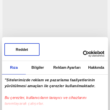
Reddet
ROBİN YALÇIN - SÜPER LİG 25/26
Rıza
Bilgiler
Reklam Ayarları
Hakkında
Tarih
H
Maç
İlk 11
G
A
"Sitelerimizde reklam ve pazarlama faaliyetlerinin
yürütülmesi amaçları ile çerezler kullanılmaktadır.
Corendon
İkas
31.01.2026
1
:
3
1
0
0
-
Alanyaspor
Eyüpspor
Bu çerezler, kullanıcıların tarayıcı ve cihazlarını
İkas
tanımlayarak çalışırlar.
26.01.2026
2
:
2
Beşiktaş
0
0
0
-
Eyüpspor