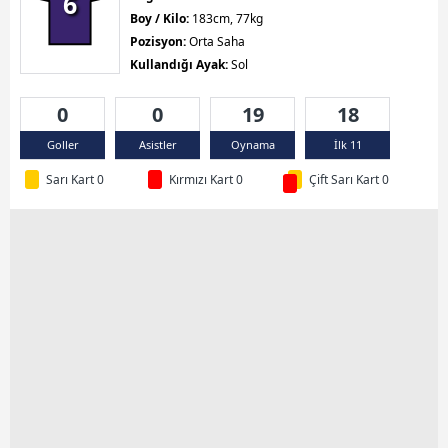
6
Boy / Kilo:
183cm, 77kg
Pozisyon:
Orta Saha
Kullandığı Ayak:
Sol
0
0
19
18
Goller
Asistler
Oynama
İlk 11
Sarı Kart 0
Kırmızı Kart 0
Çift Sarı Kart 0