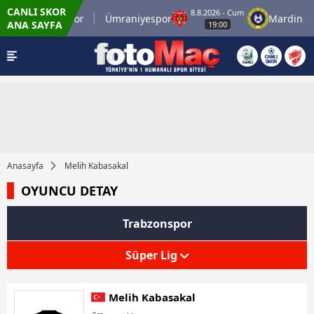
CANLI SKOR
8.8.2026 - Cum
İstanbulspor
Ümraniyespor
Mardin 196
ANA SAYFA
19:00
Anasayfa
Melih Kabasakal
OYUNCU DETAY
Trabzonspor
Süper Lig
Melih Kabasakal