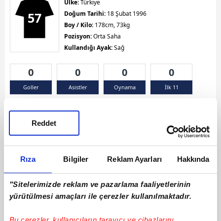
Ülke:
Türkiye
57
Doğum Tarihi:
18 Şubat 1996
Boy / Kilo:
178cm, 73kg
Pozisyon:
Orta Saha
Kullandığı Ayak:
Sağ
0
0
0
0
Goller
Asistler
Oynama
İlk 11
Sarı Kart 0
Kırmızı Kart 0
Çift Sarı Kart 0
Reddet
Rıza
Bilgiler
Reklam Ayarları
Hakkında
"Sitelerimizde reklam ve pazarlama faaliyetlerinin
yürütülmesi amaçları ile çerezler kullanılmaktadır.
Bu çerezler, kullanıcıların tarayıcı ve cihazlarını