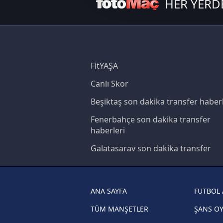
HER YERD
amacıyla kullanılmaktadır. Diğer
reklam/pazarlama faaliyetlerinin
Çerezlere ilişkin tercihlerinizi 
butonuna tıklayabilir,
Çerez Bi
FitYAŞA
Canlı Skor
6698 sayılı Kişisel Verilerin 
mevzuata uygun olarak kullanılan
Beşiktaş son dakika transfer haberl
Fenerbahçe son dakika transfer
haberleri
Galatasaray son dakika transfer
haberleri
Trabzonspor son dakika transfer
haberleri
ANA SAYFA
FUTBOL 
Trendyol Süper Lig haberleri
TÜM MANŞETLER
ŞANS O