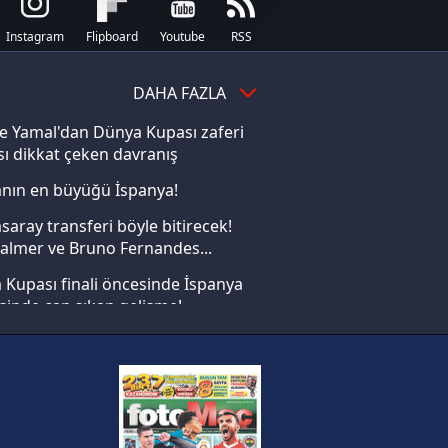
i ve sizlere yönelik
Instagram
Flipboard
Youtube
RSS
nılacaktır.
DAHA FAZLA
kin detaylı bilgi için Ayarlar
e Yamal'dan Dünya Kupası zaferi
ı dikkat çeken davranış
ak ve sitemizde ilgili
nın en büyüğü İspanya!
saray transferi böyle bitirecek!
almer ve Bruno Fernandes...
Kupası finali öncesinde İspanya
sinde can sıkan gelişme!
FIFA Dünya Kupası'nı kazanana
yonluk yüzüğü verilecek
n Crespo, Meksika Ligi
rinden Atlas'ın yeni teknik
örü oldu