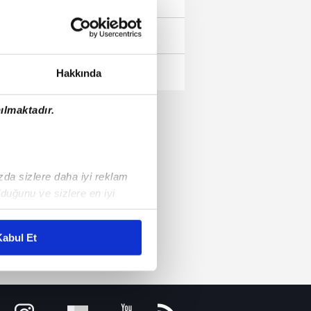
--
--
Hakkında
ılmaktadır.
ızda sizlere daha iyi reklam
duğunu ve sizlere en iyi
liyetlerimizi karşılamak
abul Et
ar gösterilmeyecektir."
çerezler kullanılmaktadır. Bu
u hizmetlerinin sunulması