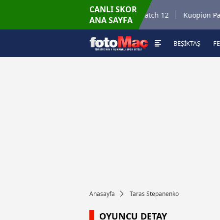
CANLI SKOR
6.8.2026 - Per
Match 35
Winner Match 12
Kuopion Palloseu
ANA SAYFA
16:00
BEŞİKTAŞ
F
Anasayfa
Taras Stepanenko
OYUNCU DETAY