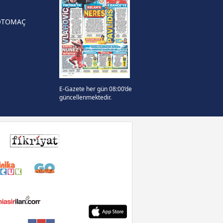
OTOMAÇ
E-Gazete her gün 08:00’de
güncellenmektedir.