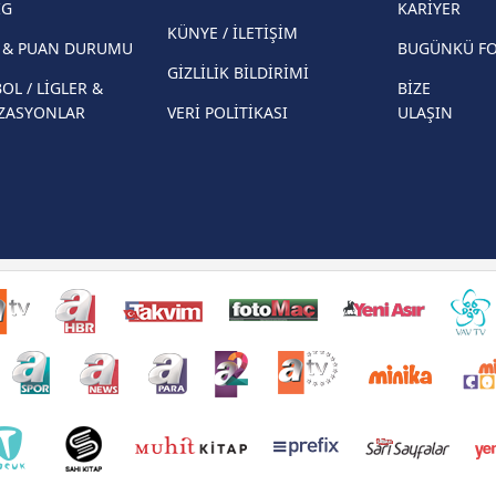
İG
KARİYER
Eleme Turu muhtemel rakipleri belli oldu!
KÜNYE / İLETİŞİM
R & PUAN DURUMU
BUGÜNKÜ F
GİZLİLİK BİLDİRİMİ
OL / LİGLER &
BİZE
ZASYONLAR
VERİ POLİTİKASI
ULAŞIN