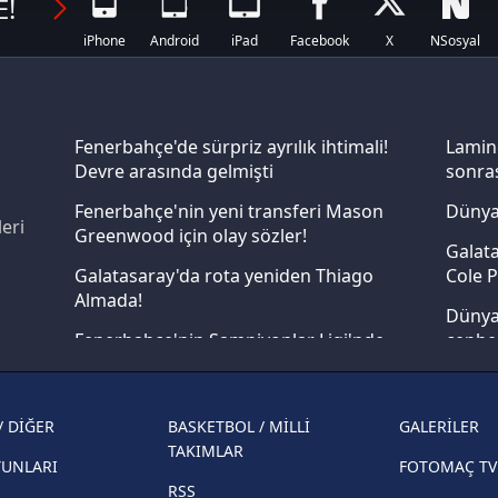
E!
 çerezler, sitemizin daha işlevsel kılınması ve kişiselleştirilmes
iPhone
Android
iPad
Facebook
X
NSosyal
 yapılması, amaçlarıyla sınırlı olarak açık rızanız dahilinde kulla
aşağıda yer alan panel vasıtasıyla belirleyebilirsiniz. Çerezlere iliş
lgilendirme Metnimizi
ziyaret edebilirsiniz.
Fenerbahçe'de sürpriz ayrılık ihtimali!
Lamin
Devre arasında gelmişti
sonras
Korunması Kanunu uyarınca hazırlanmış Aydınlatma Metnimizi okum
Fenerbahçe'nin yeni transferi Mason
Dünya
 çerezlerle ilgili bilgi almak için lütfen
tıklayınız
.
eri
Greenwood için olay sözler!
Galata
Galatasaray'da rota yeniden Thiago
Cole P
Almada!
Dünya 
Fenerbahçe'nin Şampiyonlar Ligi'nde
cephe
muhtemel rakibi belli oldu! Gornik
2026 
Zabrze'yi elerlerse...
şampi
/ DİĞER
BASKETBOL / MİLLİ
GALERİLER
İspanya-Arjantin finalinin ardından dış
Herna
TAKIMLAR
basından gündem olan manşetler!
YUNLARI
FOTOMAÇ TV
ekiple
RSS
Beşiktaş'ın UEFA Avrupa Ligi'nde 3. Ön
direkt