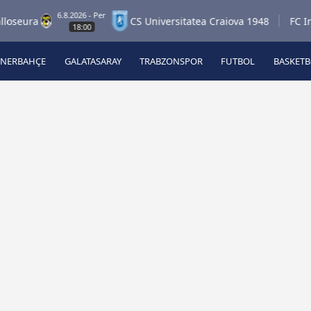
6.8.2026 - Per
ra
CS Universitatea Craiova 1948
FC Inter T
18:00
ENERBAHÇE
GALATASARAY
TRABZONSPOR
FUTBOL
BASKET
Beşiktaş
A
Fenerbahçe
A
Galatasaray
A
Trabzonspor
A
Futbol
A
Basketbol
Ziraat Türkiye Kupası
DİZİ
Diğer Sporlar