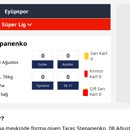
Eyüpspor
Süper Lig
epanenko
Sarı Kart
0
0
0
 Ağustos
Goller
Asistler
Kırmızı
0
0
, 76kg
Kart 0
ha
Oynama
İlk 11
Çift Sarı
Sağ
Kart 0
r?
ha mevkinde forma giyen Taras Stepanenko, 08 Ağust