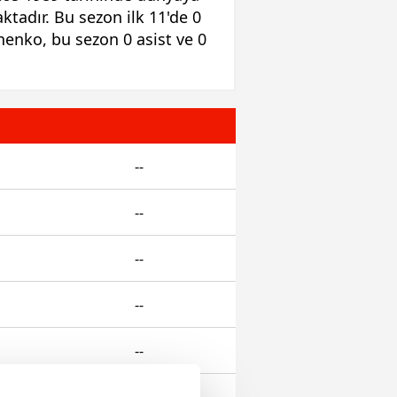
tadır. Bu sezon ilk 11'de 0
nenko, bu sezon 0 asist ve 0
--
--
--
--
--
--