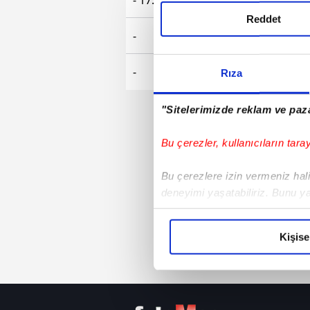
Reddet
-
-
Rıza
"Sitelerimizde reklam ve paza
Bu çerezler, kullanıcıların tara
Bu çerezlere izin vermeniz halin
deneyimi yaşatabiliriz. Bunu y
içerikleri sunabilmek adına el
noktasında tek gelir kalemimiz 
Kişise
Her halükârda, kullanıcılar, bu 
Sizlere daha iyi bir hizmet sun
çerezler vasıtasıyla çeşitli kiş