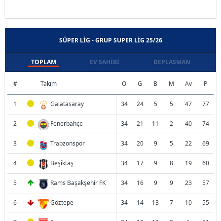
SÜPER LIG - GRUP SUPER LIG 25/26
TOPLAM
EV SAHIBI
DEPLASMAN
#
Takım
O
G
B
M
Av
P
1
Galatasaray
34
24
5
5
47
77
2
Fenerbahçe
34
21
11
2
40
74
3
Trabzonspor
34
20
9
5
22
69
4
Beşiktaş
34
17
9
8
19
60
5
Rams Başakşehir FK
34
16
9
9
23
57
6
Göztepe
34
14
13
7
10
55