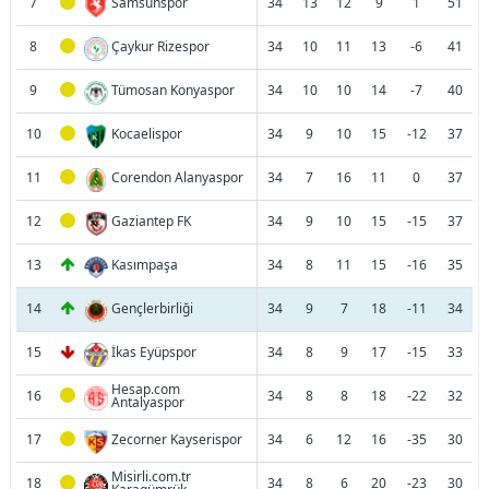
7
Samsunspor
34
13
12
9
1
51
8
Çaykur Rizespor
34
10
11
13
-6
41
9
Tümosan Konyaspor
34
10
10
14
-7
40
10
Kocaelispor
34
9
10
15
-12
37
11
Corendon Alanyaspor
34
7
16
11
0
37
12
Gaziantep FK
34
9
10
15
-15
37
13
Kasımpaşa
34
8
11
15
-16
35
14
Gençlerbirliği
34
9
7
18
-11
34
15
İkas Eyüpspor
34
8
9
17
-15
33
Hesap.com
16
34
8
8
18
-22
32
Antalyaspor
17
Zecorner Kayserispor
34
6
12
16
-35
30
Misirli.com.tr
18
34
8
6
20
-23
30