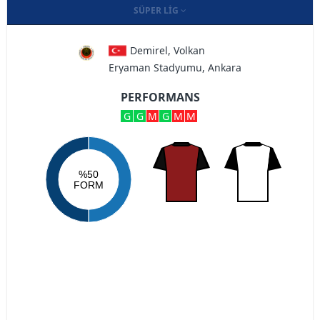
SÜPER LIG
Demirel, Volkan
Eryaman Stadyumu, Ankara
PERFORMANS
G
G
M
G
M
M
%50
FORM