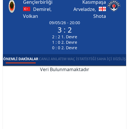
Gençlerbirliği
Kasımpaşa
Demirel,
Arveladze,
Volkan
Shota
09/05/26 - 20:00
3 : 2
2 : 2 1. Devre
1 : 0 2. Devre
0 : 0 2. Devre
ÖNEMLI DAKIKALAR
CANLI ANLATIM
MAÇ İSTATISTIĞI
SAHA İÇI DIZILIŞ
Veri Bulunmamaktadır