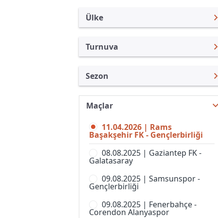
Ülke
Turnuva
Türkiye
Süper Lig
Sezon
Uluslararası
Türkiye Kupası
Süper Lig 25/26
Uluslararası Kulüpler
1. Lig
Maçlar
Süper Lig 26/27
Turkiye
Süper Kupa
11.04.2026 | Rams
Süper Lig 24/25
İngiltere
Başakşehir FK - Gençlerbirliği
Spor Toto Kupası
Süper Lig 23/24
İspanya
08.08.2025 | Gaziantep FK -
Super Lig, Women
Galatasaray
Süper Lig 22/23
Almanya Amatör
09.08.2025 | Samsunspor -
Süper Lig 21/22
Fransa
Gençlerbirliği
Süper Lig 20/21
İtalya
09.08.2025 | Fenerbahçe -
Corendon Alanyaspor