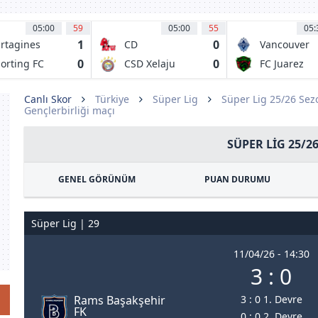
05:00
59
05:00
55
05:
1
0
rtagines
CD
Vancouver
Malacateco
Whitecaps 
0
0
orting FC
CSD Xelaju
FC Juarez
MC
Canlı Skor
Türkiye
Süper Lig
Süper Lig 25/26 Se
Gençlerbirliği maçı
SÜPER LIG 25/2
GENEL GÖRÜNÜM
PUAN DURUMU
Süper Lig | 29
11/04/26 - 14:30
3 : 0
Rams Başakşehir
3 : 0 1. Devre
FK
0 : 0 2. Devre