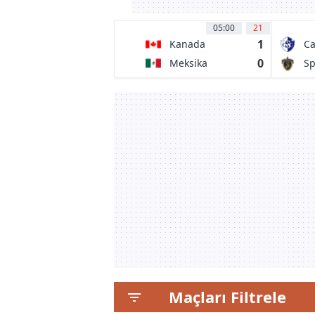
05:00
21
1
Kanada
Ca
0
Meksika
Sp
Maçları Filtrele