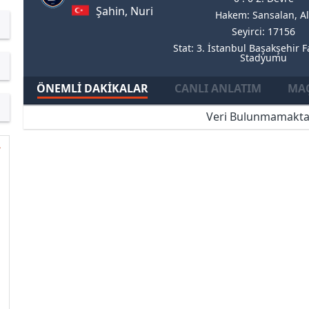
Şahin, Nuri
Hakem: Sansalan, Al
Seyirci: 17156
Stat: 3. İstanbul Başakşehir F
Stadyumu
ÖNEMLI DAKIKALAR
CANLI ANLATIM
MAÇ
Veri Bulunmamakta