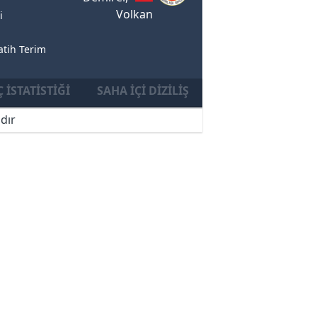
Volkan
i
atih Terim
 İSTATISTIĞI
SAHA İÇI DIZILIŞ
dır