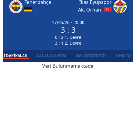
Fenerbahçe
İkas Eyüpspor
-
Ak, Orhan
17/05/26 - 20:00
3 : 3
0 : 2 1. Devre
3 : 1 2. Devre
LI DAKIKALAR
CANLI ANLATIM
MAÇ İSTATISTIĞI
SAHA İÇI D
Veri Bulunmamaktadır