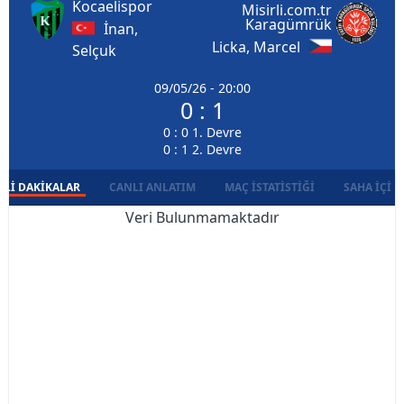
Kocaelispor
Misirli.com.tr
Karagümrük
İnan,
Licka, Marcel
Selçuk
09/05/26 - 20:00
0 : 1
0 : 0 1. Devre
0 : 1 2. Devre
LI DAKIKALAR
CANLI ANLATIM
MAÇ İSTATISTIĞI
SAHA İÇI D
Veri Bulunmamaktadır