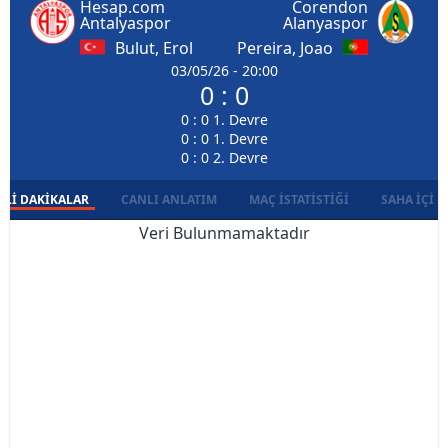
Hesap.com
Corendon
Antalyaspor
Alanyaspor
Bulut, Erol
Pereira, Joao
03/05/26 - 20:00
0 : 0
0 : 0 1. Devre
0 : 0 1. Devre
0 : 0 2. Devre
LI DAKIKALAR
CANLI ANLATIM
MAÇ İSTATISTIĞI
SAHA İÇI D
Veri Bulunmamaktadır