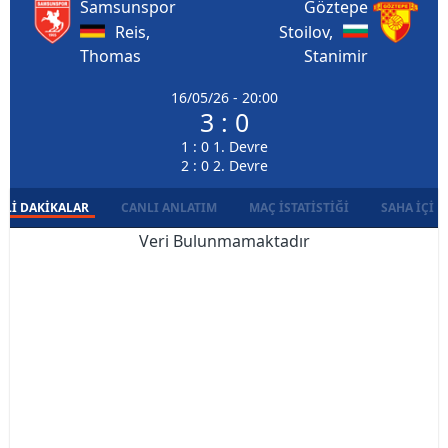
Samsunspor
Göztepe
Reis,
Stoilov,
Thomas
Stanimir
16/05/26 - 20:00
3 : 0
1 : 0 1. Devre
2 : 0 2. Devre
LI DAKIKALAR
CANLI ANLATIM
MAÇ İSTATISTIĞI
SAHA İÇI D
Veri Bulunmamaktadır