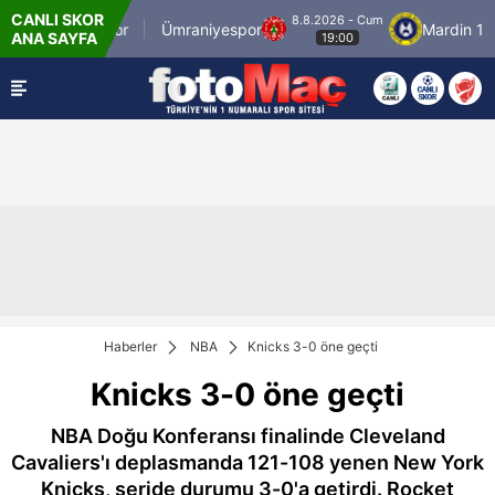
CANLI SKOR
8.8.2026 - Cum
İstanbulspor
Ümraniyespor
Mardin 1969
ANA SAYFA
19:00
Haberler
NBA
Knicks 3-0 öne geçti
Knicks 3-0 öne geçti
NBA Doğu Konferansı finalinde Cleveland
Cavaliers'ı deplasmanda 121-108 yenen New York
Knicks, seride durumu 3-0'a getirdi. Rocket