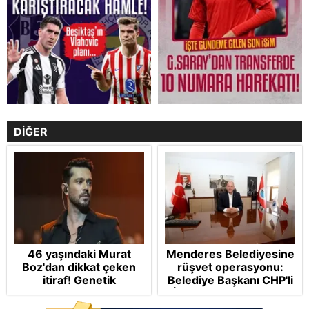
DİĞER
46 yaşındaki Murat
Menderes Belediyesine
Boz'dan dikkat çeken
rüşvet operasyonu:
itiraf! Genetik
Belediye Başkanı CHP'li
korkusunu açıkladı
İlkay Çiçek tutuklandı