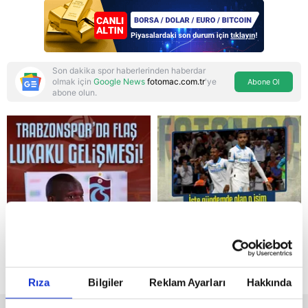
Son dakika spor haberlerinden haberdar
olmak için
Google News
fotomac.com.tr
'ye
Abone Ol
abone olun.
Reddet
Rıza
Bilgiler
Reklam Ayarları
Hakkında