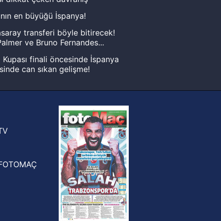
nın en büyüğü İspanya!
saray transferi böyle bitirecek!
almer ve Bruno Fernandes...
Kupası finali öncesinde İspanya
sinde can sıkan gelişme!
FIFA Dünya Kupası'nı kazanana
yonluk yüzüğü verilecek
n Crespo, Meksika Ligi
rinden Atlas'ın yeni teknik direktörü
TV
FOTOMAÇ