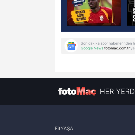
Son dakika spor haberlerinden h
Google News
fotomac.com.tr
'ye
HER YERD
FitYAŞA