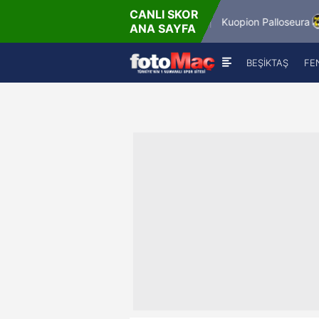
CANLI SKOR
6.8.2026 - Per
6.8.20
Winner Match 12
Kuopion Palloseura
ANA SAYFA
16:00
18
BEŞİKTAŞ
FE