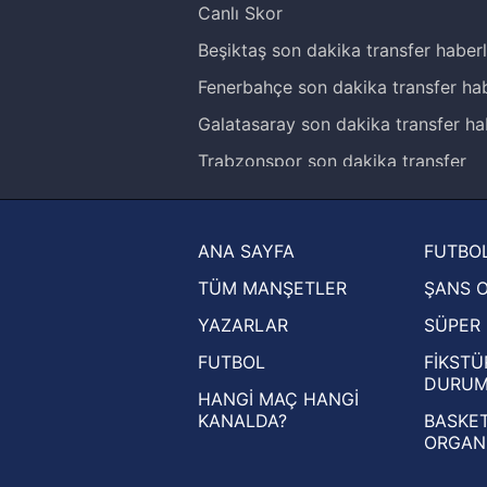
Canlı Skor
Beşiktaş son dakika transfer haberl
Fenerbahçe son dakika transfer hab
Galatasaray son dakika transfer ha
Trabzonspor son dakika transfer
haberleri
Trendyol Süper Lig haberleri
ANA SAYFA
FUTBOL
Ziraat Türkiye Kupası haberleri
TÜM MANŞETLER
ŞANS 
UEFA Şampiyonlar Ligi haberleri
YAZARLAR
SÜPER 
UEFA Avrupa Ligi haberleri
FUTBOL
FİKSTÜ
UEFA Konferans Ligi haberleri
DURU
HANGİ MAÇ HANGİ
KANALDA?
BASKET
ORGAN