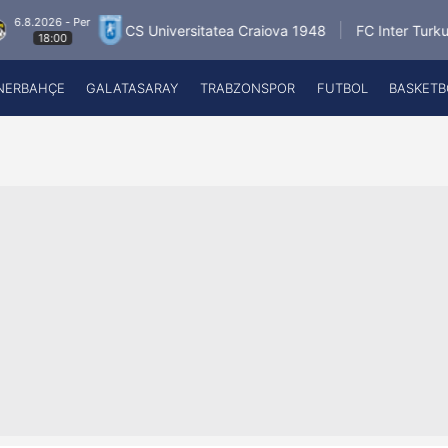
26 - Per
6.8.
CS Universitatea Craiova 1948
FC Inter Turku
:00
NERBAHÇE
GALATASARAY
TRABZONSPOR
FUTBOL
BASKETB
Beşiktaş
A
Fenerbahçe
A
Galatasaray
A
Trabzonspor
A
Futbol
A
Basketbol
Ziraat Türkiye Kupası
DİZİ
Diğer Sporlar