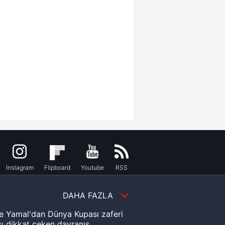
Instagram
Flipboard
Youtube
RSS
DAHA FAZLA
e Yamal'dan Dünya Kupası zaferi
ı dikkat çeken davranış