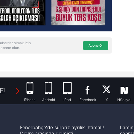
aberdar olmak için
Abone Ol
 abone olun.
E!
iPhone
Android
iPad
Facebook
X
NSosyal
Fenerbahçe'de sürpriz ayrılık ihtimali!
Lamin
Devre arasında gelmişti
sonras