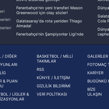
Fenerbahçe'nin yeni transferi Mason
Dünya
eri
Greenwood için olay sözler!
Galata
erleri
Galatasaray'da rota yeniden Thiago
Cole P
Almada!
berleri
Dünya 
Fenerbahçe'nin Şampiyonlar Ligi'nde
cephe
muhtemel rakibi belli oldu! Gornik
2026 
Zabrze'yi elerlerse...
şampi
İspanya-Arjantin finalinin ardından dış
Herna
 / DİĞER
BASKETBOL / MİLLİ
GALERİLER
basından gündem olan manşetler!
ekiple
TAKIMLAR
OYUNLARI
FOTOMAÇ 
Beşiktaş'ın UEFA Avrupa Ligi'nde 3. Ön
oldu
RSS
Eleme Turu muhtemel rakipleri belli oldu!
LİG
KARİYER
KÜNYE / İLETİŞİM
R & PUAN
BUGÜNKÜ 
MU
GİZLİLİK BİLDİRİMİ
BİZE
BOL / LİGLER &
VERİ POLİTİKASI
ULAŞIN
İZASYONLAR