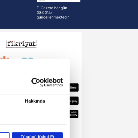
E-Gazete her gün
08:00’de
güncellenmektedir.
Hakkında
Tümünü Kabul Et