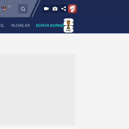
2026 - Per
6.8.2026 - Per
FC Vaduz
Jagiellonia Bialystok
18:00
19:00
OL
YAZARLAR
DÜNYA KUPASI
 Haber
A Haber Radyo
 Spor
A Spor Radyo
TV
A News Radio
2TV
Radyo Turkuvaz
para
Turkuvaz Romantik
Turkuvaz Efsane
Vav Tv
Radyo Soft
Radyo Energy
Turkuvaz Anadolu