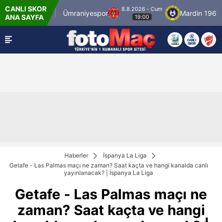
CANLI SKOR
8.8.2026 - Cum
stanbulspor
Ümraniyespor
Mardin 1969 Spo
ANA SAYFA
19:00
Haberler
İspanya La Liga
Getafe - Las Palmas maçı ne zaman? Saat kaçta ve hangi kanalda canlı
yayınlanacak? | İspanya La Liga
Getafe - Las Palmas maçı ne
zaman? Saat kaçta ve hangi