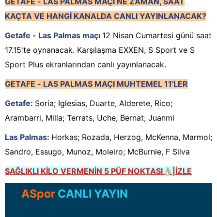
GETAFE - LAS PALMAS
MAÇI
NE ZAMAN, SAAT
KAÇTA VE HANGİ KANALDA CANLI YAYINLANACAK?
Getafe - Las Palmas maçı
12 Nisan Cumartesi günü saat
17.15'te oynanacak. Karşılaşma EXXEN, S Sport ve S
Sport Plus ekranlarından canlı yayınlanacak.
GETAFE - LAS PALMAS
MAÇI MUHTEMEL 11'LER
Getafe:
Soria; Iglesias, Duarte, Alderete, Rico;
Arambarri, Milla; Terrats, Uche, Bernat; Juanmi
Las Palmas:
Horkas; Rozada, Herzog, McKenna, Marmol;
Sandro, Essugo, Munoz, Moleiro; McBurnie, F Silva
SAĞLIKLI KİLO VERMENİN 5 PÜF NOKTASI👌🏼|İZLE
ASpor
CANLI YAYIN