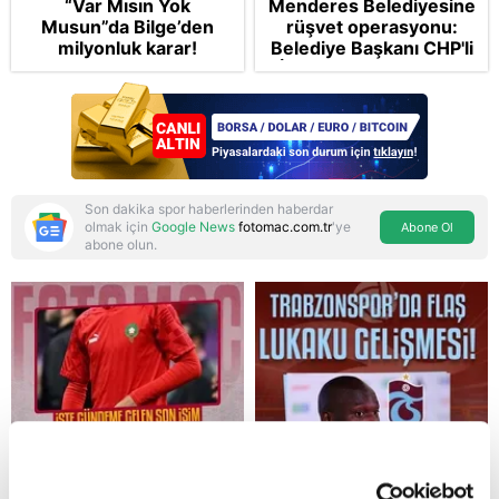
“Var Mısın Yok
Menderes Belediyesine
Musun”da Bilge’den
rüşvet operasyonu:
milyonluk karar!
Belediye Başkanı CHP'li
İlkay Çiçek tutuklandı
Son dakika spor haberlerinden haberdar
olmak için
Google News
fotomac.com.tr
'ye
Abone Ol
abone olun.
Reddet