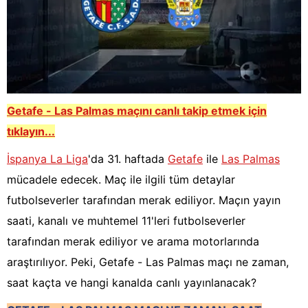
Getafe - Las Palmas
maçını canlı takip etmek için
tıklayın...
İspanya La Liga
'da 31. haftada
Getafe
ile
Las Palmas
mücadele edecek. Maç ile ilgili tüm detaylar
futbolseverler tarafından merak ediliyor. Maçın yayın
saati, kanalı ve muhtemel 11'leri futbolseverler
tarafından merak ediliyor ve arama motorlarında
araştırılıyor. Peki, Getafe - Las Palmas maçı ne zaman,
saat kaçta ve hangi kanalda canlı yayınlanacak?