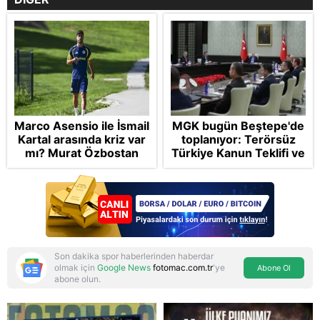
Marco Asensio ile İsmail
MGK bugün Beştepe'de
Kartal arasında kriz var
toplanıyor: Terörsüz
mı? Murat Özbostan
Türkiye Kanun Teklifi ve
analiz etti: Egoları da
bölgesel güvenlik
yönetmelisiniz
başlıkları masada
Son dakika spor haberlerinden haberdar
olmak için
Google News
fotomac.com.tr
'ye
Abone Ol
abone olun.