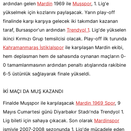
ardından gelen
Mardin
1969 ile
Muşspor
, 1. Lig'e
yükselmek için kozlarını paylaşacak. Yarın play-off
finalinde karşı karşıya gelecek iki takımdan kazanan
taraf, Bursaspor'un ardından
Trendyol 1
. Lig'de yükselen
ikinci Kırmızı Grup temsilcisi olacak. Play-off ilk turunda
Kahramanmaraş İstiklalspor
ile karşılaşan Mardin ekibi,
hem deplasman hem de sahasında oynanan maçların 0-
0 tamamlanmasının ardından penaltı atışlarında rakibine
6-5 üstünlük sağlayarak finale yükseldi.
İKİ MAÇI DA MUŞ KAZANDI
Finalde Muşspor ile karşılaşacak
Mardin 1969 Spor
, 9
Mayıs Cumartesi günü Diyarbakır Stadı'nda Trendyol 1.
Lig bileti için sahaya çıkacak. Son olarak
Mardinspor
ismiyle 2007-2008 sezonunda 1. Lig'de mücadele eden