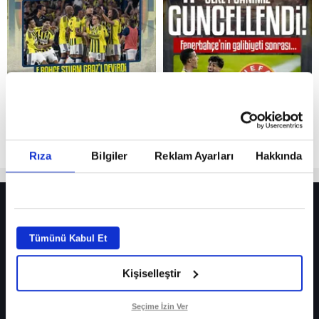
Reddet
Rıza
Bilgiler
Reklam Ayarları
Hakkında
HER YERDE!
Fenerbahçe’de sürpriz ayrılık ihtimali! Devre arasında gelmişti
Tümünü Kabul Et
Fenerbahçe’nin yeni transferi Mason Greenwood için olay sözler!
Kişiselleştir
Galatasaray’da rota yeniden Thiago Almada!
iPhone
Seçime İzin Ver