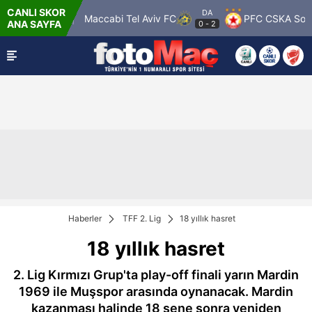
CANLI SKOR
DA
w Rangers
Maccabi Tel Aviv FC
PFC CSKA Sofia
ANA SAYFA
0
-
2
Haberler
TFF 2. Lig
18 yıllık hasret
18 yıllık hasret
2. Lig Kırmızı Grup'ta play-off finali yarın Mardin
1969 ile Muşspor arasında oynanacak. Mardin
kazanması halinde 18 sene sonra yeniden