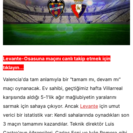
Levante-Osasuna
maçını canlı takip etmek için
tıklayın...
Valencia'da tam anlamıyla bir "tamam mı, devam mı"
maçı oynanacak. Ev sahibi, geçtiğimiz hafta Villarreal
karşısında aldığı 5-1'lik ağır mağlubiyetin yaralarını
sarmak için sahaya çıkıyor. Ancak
Levante
için umut
verici bir istatistik var: Kendi sahalarında oynadıkları son
3 maçın tamamını kazandılar. Teknik direktör Luis
Castro'nun öğrencileri, Carlos Espi ve Iván Romero gibi