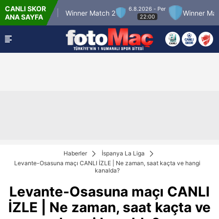
CANLI SKOR
6.8.2026 - Per
er Match 12
Winner Match 2
Winner Match 3
ANA SAYFA
22:00
Haberler
İspanya La Liga
Levante-Osasuna maçı CANLI İZLE | Ne zaman, saat kaçta ve hangi
kanalda?
Levante-Osasuna maçı CANLI
İZLE | Ne zaman, saat kaçta ve