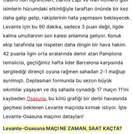
isimlerin hücumdaki etkinliğiyle taraftarı önünde bir kez
daha galip gelip, rakiplerinin hata yapmasını bekleyecek.
Levante için bu 90 dakika, sadece 3 puan değil, ligde
kalma umutlarının son kalesi anlamına geliyor. Konuk
ekip tarafında ise nispeten daha dingin bir hava hakim.
42 puanla ligin orta sıralarında demir atan Pamplona
temsilcisi, geçtiğimiz hafta lider Barcelona karşısında
sergilediği dirençli oyuna rağmen sahadan 2-1 mağlup
ayrılmıştı. Deplasman formunda bu sezon büyük
sıkıntılar yaşayan ve dış sahada oynadığı 17 maçın 11'ini
kaybeden
Osasuna
, bu kötü grafiği bir derbi havasında
geçmesi beklenen Levante maçında kırmak istiyor. İşte
Levante-Osasuna maçının detayları!
Levante-Osasuna
MAÇI NE ZAMAN, SAAT KAÇTA?