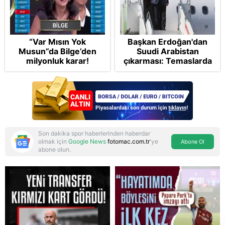
“Var Mısın Yok
Başkan Erdoğan'dan
Musun”da Bilge’den
Suudi Arabistan
milyonluk karar!
çıkarması: Temaslarda
bulunacak
Son dakika spor haberlerinden haberdar
olmak için
Google News
fotomac.com.tr
'ye
Abone Ol
abone olun.
Reddet