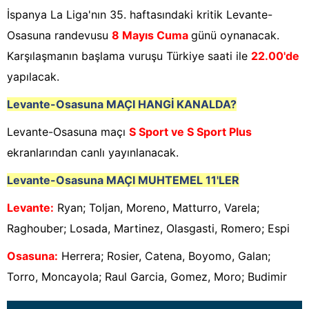
İspanya La Liga'nın 35. haftasındaki kritik Levante-
Osasuna randevusu
8 Mayıs Cuma
günü oynanacak.
Karşılaşmanın başlama vuruşu Türkiye saati ile
22.00'de
yapılacak.
Levante-Osasuna
MAÇI HANGİ KANALDA?
Levante-Osasuna maçı
S Sport ve S Sport Plus
ekranlarından canlı yayınlanacak.
Levante-Osasuna
MAÇI MUHTEMEL 11'LER
Levante:
Ryan; Toljan, Moreno, Matturro, Varela;
Raghouber; Losada, Martinez, Olasgasti, Romero; Espi
Osasuna:
Herrera; Rosier, Catena, Boyomo, Galan;
Torro, Moncayola; Raul Garcia, Gomez, Moro; Budimir