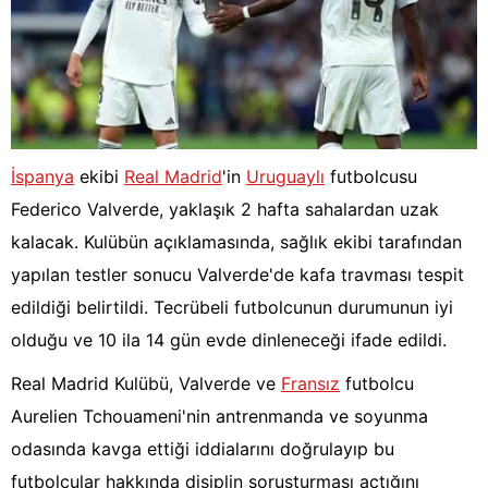
İspanya
ekibi
Real Madrid
'in
Uruguaylı
futbolcusu
Federico Valverde, yaklaşık 2 hafta sahalardan uzak
kalacak. Kulübün açıklamasında, sağlık ekibi tarafından
yapılan testler sonucu Valverde'de kafa travması tespit
edildiği belirtildi. Tecrübeli futbolcunun durumunun iyi
olduğu ve 10 ila 14 gün evde dinleneceği ifade edildi.
Real Madrid Kulübü, Valverde ve
Fransız
futbolcu
Aurelien Tchouameni'nin antrenmanda ve soyunma
odasında kavga ettiği iddialarını doğrulayıp bu
futbolcular hakkında disiplin soruşturması açtığını