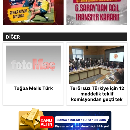
DİĞER
Tuğba Melis Türk
Terörsüz Türkiye için 12
maddelik teklif
komisyondan geçti tek
madde değişti!
Soruşturma ve cezalar
hangi şartlarda
ertelenecek?