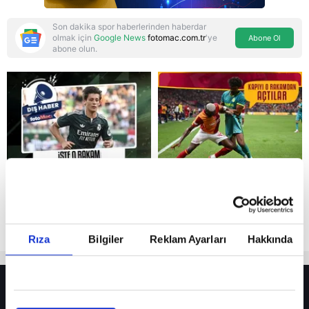
Son dakika spor haberlerinden haberdar
olmak için
Google News
fotomac.com.tr
'ye
Abone Ol
abone olun.
Reddet
Rıza
Bilgiler
Reklam Ayarları
Hakkında
HER YERDE!