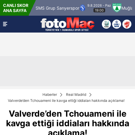
CANLI SKOR
9.8.2026 - Paz
Karagümrük
SMS Grup Sarıyerspor
Muğlaspor
ANA SAYFA
19:00
Haberler
Real Madrid
Valverde’den Tchouameni ile kavga ettiği iddiaları hakkında açıklama!
Valverde’den Tchouameni ile
kavga ettiği iddiaları hakkında
açıklama!