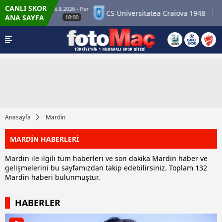
CANLI SKOR
6.8.2026 - Per
loseura
CS Universitatea Craiova 1948
FC In
ANA SAYFA
18:00
Anasayfa
Mardin
MARDİN HABERLERİ
Mardin ile ilgili tüm haberleri ve son dakika Mardin haber ve
gelişmelerini bu sayfamızdan takip edebilirsiniz. Toplam 132
Mardin haberi bulunmuştur.
HABERLER