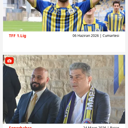
verileriniz işlenmekte olup gerekli olan çerezler bilgi
toplumu hizmetlerinin sunulması amacıyla
kullanılmaktadır. Diğer çerezler, sitemizin daha işlevsel
kılınması ve kişiselleştirilmesi ve sizlere yönelik
reklam/pazarlama faaliyetlerinin yapılması, amaçlarıyla
TFF 1.Lig
06 Haziran 2026 | Cumartesi
sınırlı olarak açık rızanız dahilinde kullanılacaktır.
Çerezlere ilişkin tercihlerinizi aşağıda yer alan panel
vasıtasıyla belirleyebilirsiniz. Çerezlere ilişkin detaylı bilgi
için Ayarlar butonuna tıklayabilir,
Çerez Bilgilendirme
Metnimizi
ziyaret edebilirsiniz.
6698 sayılı Kişisel Verilerin Korunması Kanunu uyarınca
hazırlanmış Aydınlatma Metnimizi okumak ve sitemizde
ilgili mevzuata uygun olarak kullanılan çerezlerle ilgili bilgi
almak için lütfen
tıklayınız
.
Fenerbahçe
24 Mayıs 2026 | Pazar