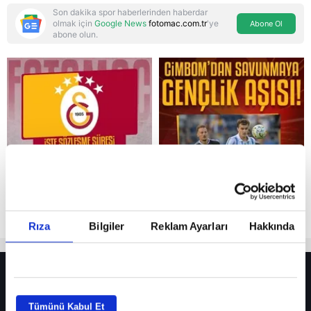
Son dakika spor haberlerinden haberdar
olmak için
Google News
fotomac.com.tr
'ye
Abone Ol
abone olun.
Reddet
Rıza
Bilgiler
Reklam Ayarları
Hakkında
HER YERDE!
Fenerbahçe’de sürpriz ayrılık ihtimali! Devre arasında gelmişti
Tümünü Kabul Et