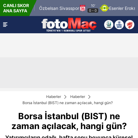
CANLI SKOR
10'
1969 Spor
Özbelsan Sivasspor
Esenler Erokspor
ANA SAYFA
0
-
0
Haberler
Haberler
Borsa İstanbul (BIST) ne zaman açılacak, hangi gün?
Borsa İstanbul (BIST) ne
zaman açılacak, hangi gün?
Yatırımcıların odağı, hafta sonu boyunca küresel