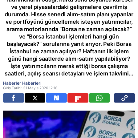
ve yerel piyasalardaki gelişmelere çevrilmiş
durumda. Hisse senedi alım-satım planı yapanlar
ve portföyünü güncellemek isteyen yatırımcılar,
arama motorlarında “Borsa ne zaman açılacak?”
ve “Borsa İstanbul işlemleri hangi gün
başlayacak?” sorularına yanıt arıyor. Peki Borsa
İstanbul ne zaman açılıyor? Haftanın ilk işlem
günü hangi saatlerde alım-satım yapılabiliyor?
İşte yatırımcıların merak ettiği borsa çalışma
saatleri, açılış seansı detayları ve işlem takvimi…
Haberler Haberleri
Giriş Tarihi: 31 Mayıs 2026 12:18