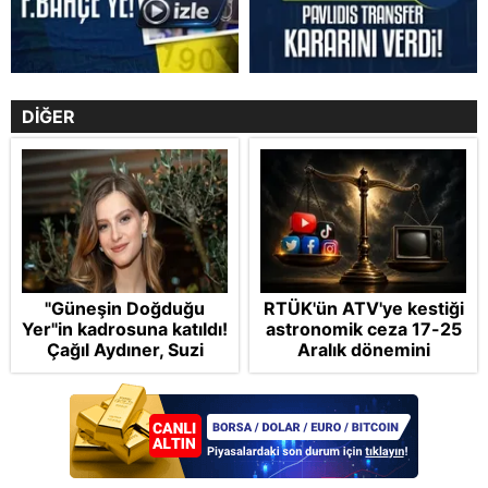
DİĞER
"Güneşin Doğduğu
RTÜK'ün ATV'ye kestiği
Yer"in kadrosuna katıldı!
astronomik ceza 17-25
Çağıl Aydıner, Suzi
Aralık dönemini
karakteriyle geliyor
anımsattı! Milli yayınlara
"yaptırım" kıskacı:
Turkuvaz Medya neden
hedefte?