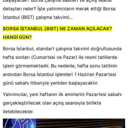
başlayacak? Borsa çalışma saatleri ve açılış seansı
detayları neler? İşte yatırımcıların merak ettiği Borsa
İstanbul (BIST) çalışma takvimi...
BORSA İSTANBUL (BIST) NE ZAMAN AÇILACAK?
HANGİ GÜN?
Borsa İstanbul, standart çalışma takvimi doğrultusunda
hafta sonları (Cumartesi ve Pazar) ile resmi tatillerde
işlem görmemektedir. Bu nedenle, hafta sonu tatilinin
ardından Borsa İstanbul işlemleri 1 Haziran Pazartesi
günü sabahı itibarıyla yeniden başlayacaktır.
Yatırımcılar, yeni haftanın ilk emirlerini Pazartesi sabahı
gerçekleştirilecek olan açılış seansıyla birlikte
iletebilecekler.