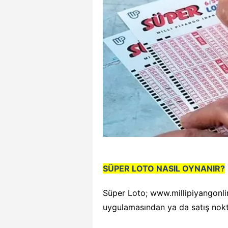
SÜPER LOTO NASIL OYNANIR?
Süper Loto; www.millipiyangonli
uygulamasından ya da satış nokt