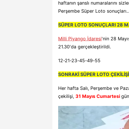
haftanın şanslı numaralarını sizl
Perşembe Süper Loto sonuçları..
SÜPER LOTO SONUÇLARI 28 M
Milli Piyango İdaresi
'nin 28 Mayı
21.30'da gerçekleştirildi.
12-21-23-45-49-55
SONRAKİ SÜPER LOTO ÇEKİLİŞ
Her hafta Salı, Perşembe ve Paz
çekilişi,
31 Mayıs Cumartesi
gün