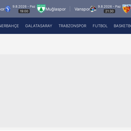
026 - Paz
9.8.2026 - Paz
Muğlaspor
Vanspor
Zecorner K
19:00
21:30
NERBAHÇE
GALATASARAY
TRABZONSPOR
FUTBOL
BASKETB
Beşiktaş
A
Fenerbahçe
A
Galatasaray
A
Trabzonspor
A
Futbol
A
Basketbol
Ziraat Türkiye Kupası
DİZİ
Diğer Sporlar