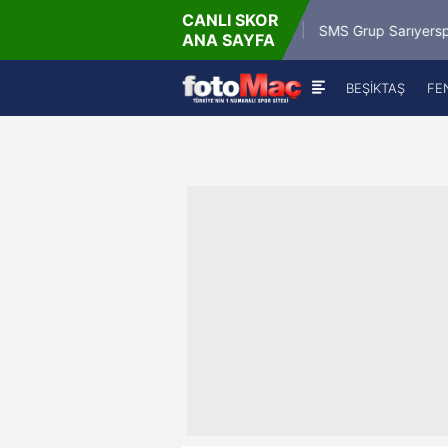
CANLI SKOR
Paz
9.8.2
Misirli.com.tr Karagümrük
SMS Grup Sarıyerspor
ANA SAYFA
BEŞİKTAŞ
FE