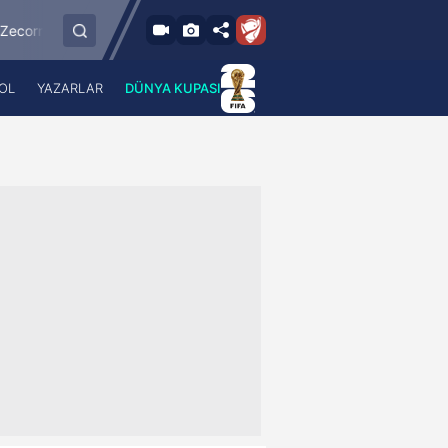
9.8.2026 - Paz
ayserispor
Sipay Bodrum FK
Bursaspor
21:30
OL
YAZARLAR
DÜNYA KUPASI
 Haber
A Haber Radyo
 Spor
A Spor Radyo
TV
A News Radio
2TV
Radyo Turkuvaz
para
Turkuvaz Romantik
Turkuvaz Efsane
Vav Tv
Radyo Soft
Radyo Energy
Turkuvaz Anadolu