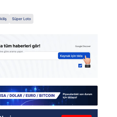
kiliş
Süper Loto