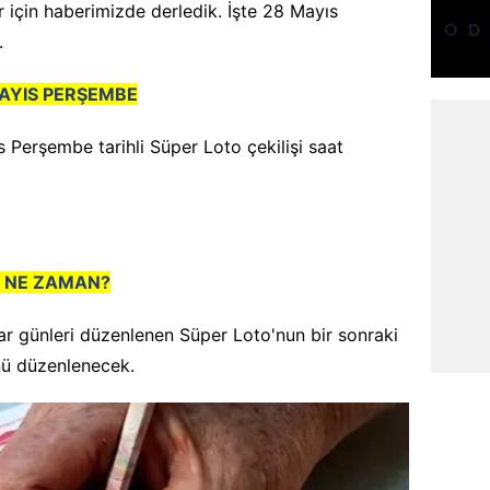
er için haberimizde derledik. İşte 28 Mayıs
.
AYIS PERŞEMBE
s Perşembe tarihli Süper Loto çekilişi saat
İ NE ZAMAN?
ar günleri düzenlenen Süper Loto'nun bir sonraki
ü düzenlenecek.