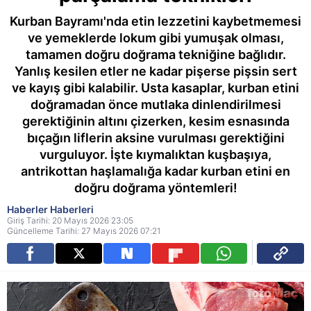
Kurban Bayramı'nda etin lezzetini kaybetmemesi
ve yemeklerde lokum gibi yumuşak olması,
tamamen doğru doğrama tekniğine bağlıdır.
Yanlış kesilen etler ne kadar pişerse pişsin sert
ve kayış gibi kalabilir. Usta kasaplar, kurban etini
doğramadan önce mutlaka dinlendirilmesi
gerektiğinin altını çizerken, kesim esnasında
bıçağın liflerin aksine vurulması gerektiğini
vurguluyor. İşte kıymalıktan kuşbaşıya,
antrikottan haşlamalığa kadar kurban etini en
doğru doğrama yöntemleri!
Haberler Haberleri
Giriş Tarihi: 20 Mayıs 2026 23:05
Güncelleme Tarihi: 27 Mayıs 2026 07:21