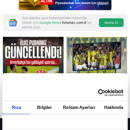
Son dakika spor haberlerinden haberdar
olmak için
Google News
fotomac.com.tr
'ye
Abone Ol
abone olun.
Reddet
Rıza
Bilgiler
Reklam Ayarları
Hakkında
HER YERDE!