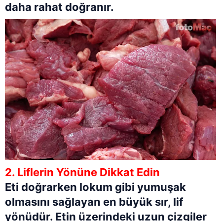
daha rahat doğranır.
2. Liflerin Yönüne Dikkat Edin
Eti doğrarken lokum gibi yumuşak
olmasını sağlayan en büyük sır, lif
yönüdür. Etin üzerindeki uzun çizgiler