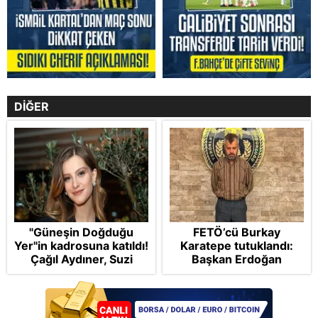
DİĞER
"Güneşin Doğduğu
FETÖ’cü Burkay
Yer"in kadrosuna katıldı!
Karatepe tutuklandı:
Çağıl Aydıner, Suzi
Başkan Erdoğan
karakteriyle geliyor
şikayetçi oldu! 5 suçtan
dava talebi