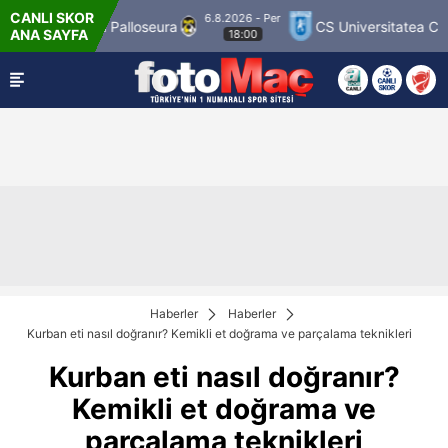
CANLI SKOR
6.8.2026 - Per
alloseura
CS Universitatea Craiova 1948
FC 
ANA SAYFA
18:00
Haberler
Haberler
Kurban eti nasıl doğranır? Kemikli et doğrama ve parçalama teknikleri
Kurban eti nasıl doğranır?
Kemikli et doğrama ve
parçalama teknikleri