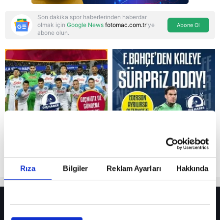
Son dakika spor haberlerinden haberdar
olmak için
Google News
fotomac.com.tr
'ye
Abone Ol
abone olun.
Reddet
Rıza
Bilgiler
Reklam Ayarları
Hakkında
HER YERDE!