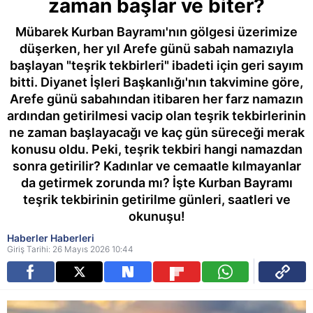
zaman başlar ve biter?
Mübarek Kurban Bayramı'nın gölgesi üzerimize
düşerken, her yıl Arefe günü sabah namazıyla
başlayan "teşrik tekbirleri" ibadeti için geri sayım
bitti. Diyanet İşleri Başkanlığı'nın takvimine göre,
Arefe günü sabahından itibaren her farz namazın
ardından getirilmesi vacip olan teşrik tekbirlerinin
ne zaman başlayacağı ve kaç gün süreceği merak
konusu oldu. Peki, teşrik tekbiri hangi namazdan
sonra getirilir? Kadınlar ve cemaatle kılmayanlar
da getirmek zorunda mı? İşte Kurban Bayramı
teşrik tekbirinin getirilme günleri, saatleri ve
okunuşu!
Haberler Haberleri
Giriş Tarihi: 26 Mayıs 2026 10:44