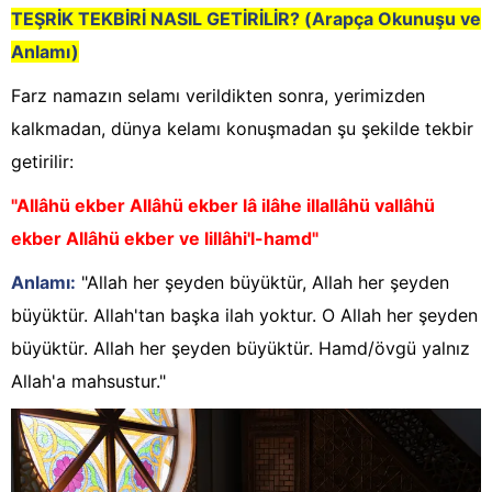
TEŞRİK TEKBİRİ NASIL GETİRİLİR? (Arapça Okunuşu ve
Anlamı)
Farz namazın selamı verildikten sonra, yerimizden
kalkmadan, dünya kelamı konuşmadan şu şekilde tekbir
getirilir:
"Allâhü ekber Allâhü ekber lâ ilâhe illallâhü vallâhü
ekber Allâhü ekber ve lillâhi'l-hamd"
Anlamı:
"Allah her şeyden büyüktür, Allah her şeyden
büyüktür. Allah'tan başka ilah yoktur. O Allah her şeyden
büyüktür. Allah her şeyden büyüktür. Hamd/övgü yalnız
Allah'a mahsustur."