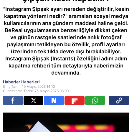
"Instagram Şipşak ayarı nereden değiştirilir, kesin
kapatma yöntemi nedir?" aramaları sosyal medya
kullanıcılarının ana gündem maddesi haline geldi.
BeReal uygulamasına benzerliğiyle dikkat çeken
ve günün rastgele saatlerinde anlık fotoğraf
paylaşımını tetikleyen bu özellik, profil ayarları
üzerinden tek tıkla devre dışı bırakılabiliyor.
Instagram Şipşak (Instants) özelliğini adım adım
kapatma rehberi tüm detaylarıyla haberimizin
devamında.
Haberler Haberleri
Giriş Tarihi: 19 Mayıs 2026 14:10
Güncelleme Tarihi: 25 Mayıs 2026 08:00