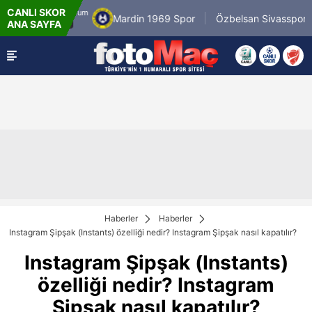
CANLI SKOR
8.8.2026 - Cum
8.
Mardin 1969 Spor
Özbelsan Sivasspor
ANA SAYFA
19:00
Haberler
Haberler
Instagram Şipşak (Instants) özelliği nedir? Instagram Şipşak nasıl kapatılır?
Instagram Şipşak (Instants)
özelliği nedir? Instagram
Şipşak nasıl kapatılır?