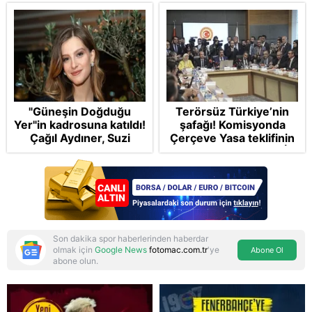
"Güneşin Doğduğu
Terörsüz Türkiye’nin
Yer"in kadrosuna katıldı!
şafağı! Komisyonda
Çağıl Aydıner, Suzi
Çerçeve Yasa teklifinin
karakteriyle geliyor
maddelerine geçildi: İP
ve Yeni Parti'den
provokasyon
Son dakika spor haberlerinden haberdar
olmak için
Google News
fotomac.com.tr
'ye
Abone Ol
abone olun.