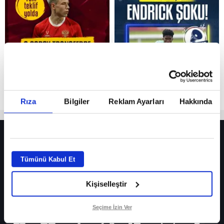
Reddet
Rıza
Bilgiler
Reklam Ayarları
Hakkında
HER YERDE!
Fenerbahçe’de sürpriz ayrılık ihtimali! Devre arasında gelmişti
Tümünü Kabul Et
Fenerbahçe’nin yeni transferi Mason Greenwood için olay sözler!
Kişiselleştir
Galatasaray’da rota yeniden Thiago Almada!
iPhone
Seçime İzin Ver