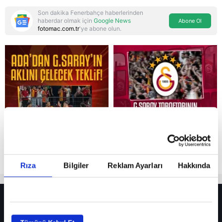
Son dakika Fenerbahçe haberlerinden
haberdar olmak için
Google News
Abone Ol
fotomac.com.tr
'ye abone olun.
Reddet
Rıza
Bilgiler
Reklam Ayarları
Hakkında
HER YERDE!
Fenerbahçe’de sürpriz ayrılık ihtimali! Devre arasında gelmişti