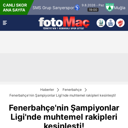
CANLI SKOR
9.8.2026 - Paz
mrük
SMS Grup Sarıyerspor
Muğlaspor
V
ANA SAYFA
19:00
Haberler
Fenerbahçe
Fenerbahçe'nin Şampiyonlar Ligi'nde muhtemel rakipleri kesinleşti!
Fenerbahçe'nin Şampiyonlar
Ligi'nde muhtemel rakipleri
kesinleşti!