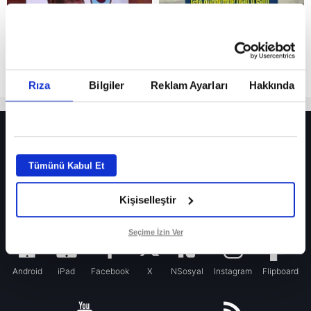
Rıza
Bilgiler
Reklam Ayarları
Hakkında
HER YERDE!
Fenerbahçe’de sürpriz ayrılık ihtimali! Devre arasında gelmişti
Tümünü Kabul Et
Fenerbahçe’nin yeni transferi Mason Greenwood için olay sözler!
Kişiselleştir
Galatasaray’da rota yeniden Thiago Almada!
iPhone
Seçime İzin Ver
Android
iPad
Facebook
X
NSosyal
Instagram
Flipboard