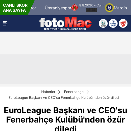
CANLI SKOR
8.8.2026 - Cum
İstanbulspor
Ümraniyespor
Mardin 1969 
ANA SAYFA
19:00
Haberler
Fenerbahçe
EuroLeague Başkanı ve CEO'su Fenerbahçe Kulübü'nden özür diledi
EuroLeague Başkanı ve CEO'su
Fenerbahçe Kulübü'nden özür
diledi