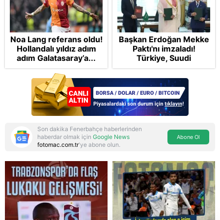
Noa Lang referans oldu!
Başkan Erdoğan Mekke
Hollandalı yıldız adım
Paktı'nı imzaladı!
adım Galatasaray’a...
Türkiye, Suudi
Arabistan ve
Pakistan'dan stratejik
güvenlik adımı:
Anlaşmanın tüm
detayları
Son dakika Fenerbahçe haberlerinden
haberdar olmak için
Google News
Abone Ol
fotomac.com.tr
'ye abone olun.
Reddet