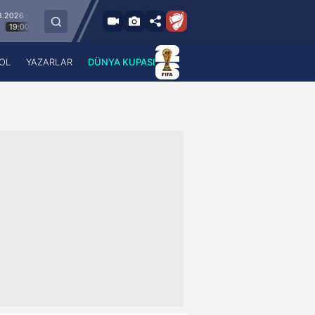
8.8.2026 - Cum
Esenler Erokspor
Hesap.com Antalyaspor
21:30
OL
YAZARLAR
DÜNYA KUPASI
 Haber
A Haber Radyo
 Spor
A Spor Radyo
TV
A News Radio
2TV
Radyo Turkuvaz
para
Turkuvaz Romantik
Turkuvaz Efsane
Vav Tv
Radyo Soft
Radyo Energy
Turkuvaz Anadolu