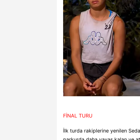
FİNAL TURU
İlk turda rakiplerine yenilen Se
parkurda daha yavaş kalan ve at