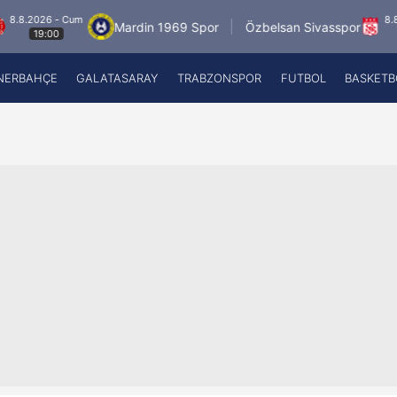
- Cum
8.8.2026 - Cum
Mardin 1969 Spor
Özbelsan Sivasspor
19:00
NERBAHÇE
GALATASARAY
TRABZONSPOR
FUTBOL
BASKETB
Beşiktaş
A
Fenerbahçe
A
Galatasaray
A
Trabzonspor
A
Futbol
A
Basketbol
Ziraat Türkiye Kupası
DİZİ
Diğer Sporlar