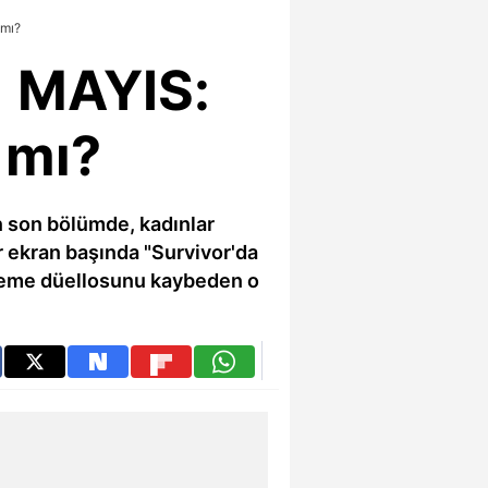
 mı?
 MAYIS:
 mı?
n son bölümde, kadınlar
r ekran başında "Survivor'da
 eleme düellosunu kaybeden o