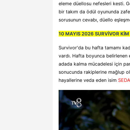
eleme düellosu nefesleri kesti. 
bir takım da ödül oyununda zafer
sorusunun cevabı, düello eşleşmel
10 MAYIS 2026 SURVİVOR KİM
Survivor'da bu hafta tamamı kad
vardı. Hafta boyunca belirlenen
adada kalma mücadelesi için park
sonucunda rakiplerine mağlup ol
hayallerine veda eden isim
SED