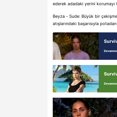
ederek adadaki yerini korumayı 
Beyza - Sude: Büyük bir çekişme
atışlarındaki başarısıyla potadan
Survi
Devamını
Survi
Devamını