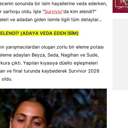
Gecenin sonunda bir isim hayallerine veda ederken,
 sarhoşu oldu. İşte "
Survivor
'da kim elendi?"
eri ve adadan giden isimle ilgili tüm detaylar...
 ELENDİ? (ADAYA VEDA EDEN İSİM)
ın yarışmacılardan oluşan zorlu bir eleme potası
 eleme adayları Beyza, Seda, Nagihan ve Sude,
ura çıktı. Yapılan kıyasıya düello eşleşmeleri
an ve final turunda kaybederek Survivor 2026
A
oldu.