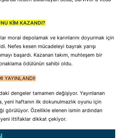
NU KİM KAZANDI?
ar moral depolamak ve karınlarını doyurmak için
ldi. Nefes kesen mücadeleyi bayrak yarışı
nmayı başardı. Kazanan takım, muhteşem bir
onaklama ödülünün sahibi oldu.
I YAYINLANDI!
daki dengeler tamamen değişiyor. Yayınlanan
 yeni haftanın ilk dokunulmazlık oyunu için
iği görülüyor. Özellikle elenen ismin ardından
yeni ittifaklar dikkat çekiyor.
N