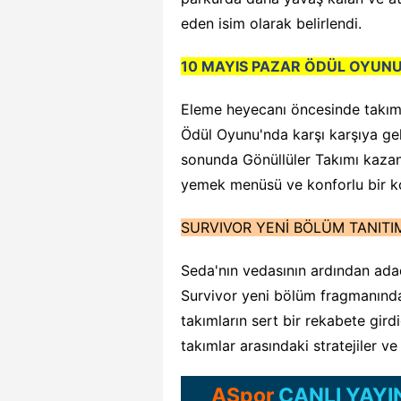
eden isim olarak belirlendi.
10 MAYIS PAZAR ÖDÜL OYUNU
Eleme heyecanı öncesinde takıml
Ödül Oyunu'nda karşı karşıya ge
sonunda Gönüllüler Takımı kaza
yemek menüsü ve konforlu bir k
SURVIVOR YENİ BÖLÜM TANITIM
Seda'nın vedasının ardından ada
Survivor yeni bölüm fragmanında,
takımların sert bir rekabete gird
takımlar arasındaki stratejiler ve 
ASpor
CANLI YAYI