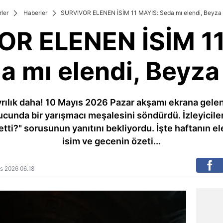
ler
Haberler
SURVIVOR ELENEN İSİM 11 MAYIS: Seda mı elendi, Beyza
OR ELENEN İSİM 11
a mı elendi, Beyza
yrılık daha! 10 Mayıs 2026 Pazar akşamı ekrana gele
cunda bir yarışmacı meşalesini söndürdü. İzleyicile
etti?" sorusunun yanıtını bekliyordu. İşte haftanın
isim ve gecenin özeti...
yıs 2026 06:18