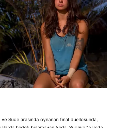
da ve Sude arasında oynanan final düellosunda,
ışlarda hedefi bulamayan Seda, Survivor'a veda