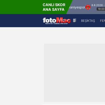
CANLI SKOR
46'
8.8.2026 - Cum
İstanbulspor
Ümraniyespor
Ma
ANA SAYFA
2
-
0
19:00
BEŞİKTAŞ
FE