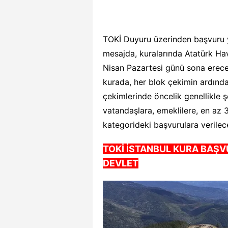
TOKİ Duyuru üzerinden başvuru y
mesajda, kuralarında Atatürk Ha
Nisan Pazartesi günü sona ereceğ
kurada, her blok çekimin ardında
çekimlerinde öncelik genellikle şe
vatandaşlara, emeklilere, en az 3
kategorideki başvurulara verilec
TOKİ İSTANBUL KURA BAŞV
DEVLET