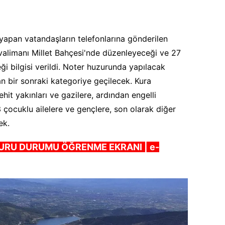
apan vatandaşların telefonlarına gönderilen
valimanı Millet Bahçesi'nde düzenleyeceği ve 27
i bilgisi verildi. Noter huzurunda yapılacak
n bir sonraki kategoriye geçilecek. Kura
hit yakınları ve gazilere, ardından engelli
 çocuklu ailelere ve gençlere, son olarak diğer
ek.
URU DURUMU ÖĞRENME EKRANI | e-