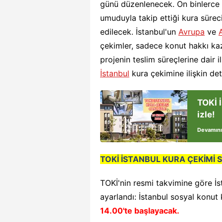
günü düzenlenecek. On binlerce d
umuduyla takip ettiği kura süreci
edilecek. İstanbul'un
Avrupa
ve
çekimler, sadece konut hakkı ka
projenin teslim süreçlerine dair 
İstanbul
kura çekimine ilişkin det
TOKİ 
izle!
Devamını
TOKİ İSTANBUL KURA ÇEKİMİ
TOKİ'nin resmi takvimine göre İst
ayarlandı: İstanbul sosyal konut 
14.00'te başlayacak.