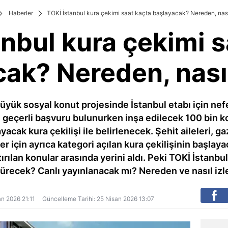
Haberler
TOKİ İstanbul kura çekimi saat kaçta başlayacak? Nereden, nasıl
anbul kura çekimi s
ak? Nereden, nasıl
üyük sosyal konut projesinde İstanbul etabı için ne
 geçerli başvuru bulunurken inşa edilecek 100 bin k
ak kura çekilişi ile belirlenecek. Şehit aileleri, gaz
r için ayrıca kategori açılan kura çekilişinin başlay
ırılan konular arasında yerini aldı. Peki TOKİ İstanbu
recek? Canlı yayınlanacak mı? Nereden ve nasıl izle
an 2026 21:11
Güncelleme Tarihi: 25 Nisan 2026 13:07