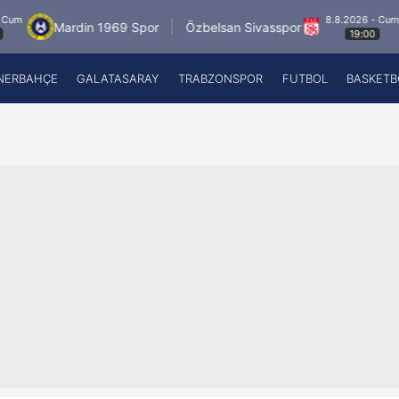
8.8.2026 - Cum
rdin 1969 Spor
Özbelsan Sivasspor
Esenle
19:00
NERBAHÇE
GALATASARAY
TRABZONSPOR
FUTBOL
BASKETB
Beşiktaş
A
Fenerbahçe
A
Galatasaray
A
Trabzonspor
A
Futbol
A
Basketbol
Ziraat Türkiye Kupası
DİZİ
Diğer Sporlar