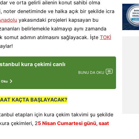
ar ve orta gelirli ailenin konut sahibi olma
, noter denetiminde ve halka açık bir şekilde icra
Anadolu
yakasındaki projeleri kapsayan bu
zananları belirlemekle kalmayıp aynı zamanda
ilk somut adımın atılmasını sağlayacak. İşte
TOKİ
aylar!
İstanbul kura çekimi canlı
BUNU DA OKU
 Oku
 SAAT KAÇTA BAŞLAYACAK?
anbul etapları için kura çekim takvimi şu şekilde
kura çekimleri, 2
5 Nisan Cumartesi günü, saat