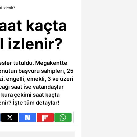
 izlenir?
aat kaçta
 izlenir?
fesler tutuldu. Megakentte
onutun başvuru sahipleri, 25
i, engelli, emekli, 3 ve üzeri
acağı saat ise vatandaşlar
l kura çekimi saat kaçta
nir? İşte tüm detaylar!