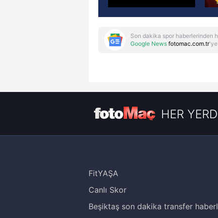
Son dakika spor haberlerinden h
Google News
fotomac.com.tr
'ye
HER YERD
FitYAŞA
Canlı Skor
Beşiktaş son dakika transfer haberl