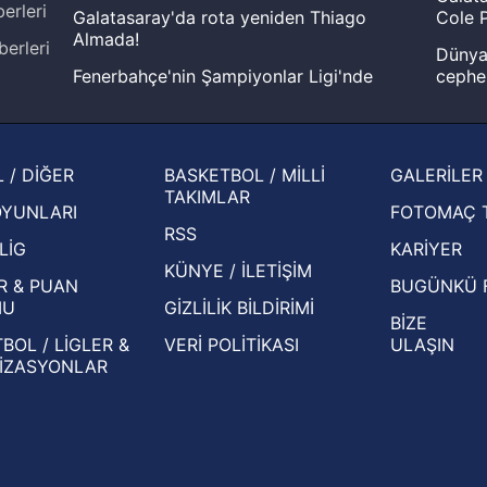
erleri
Galatasaray'da rota yeniden Thiago
Cole P
Almada!
berleri
Dünya 
Fenerbahçe'nin Şampiyonlar Ligi'nde
cephe
muhtemel rakibi belli oldu! Gornik
2026 
Zabrze'yi elerlerse...
şampi
İspanya-Arjantin finalinin ardından dış
Herna
 / DİĞER
BASKETBOL / MİLLİ
GALERİLER
basından gündem olan manşetler!
ekiple
TAKIMLAR
OYUNLARI
FOTOMAÇ 
Beşiktaş'ın UEFA Avrupa Ligi'nde 3. Ön
oldu
RSS
Eleme Turu muhtemel rakipleri belli oldu!
LİG
KARİYER
KÜNYE / İLETİŞİM
R & PUAN
BUGÜNKÜ 
MU
GİZLİLİK BİLDİRİMİ
BİZE
BOL / LİGLER &
VERİ POLİTİKASI
ULAŞIN
İZASYONLAR