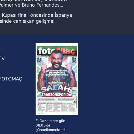
almer ve Bruno Fernandes...
Kupası finali öncesinde İspanya
sinde can sıkan gelişme!
FIFA Dünya Kupası'nı kazanana
yonluk yüzüğü verilecek
n Crespo, Meksika Ligi
rinden Atlas'ın yeni teknik direktörü
TV
FOTOMAÇ
E-Gazete her gün
08:00’de
güncellenmektedir.