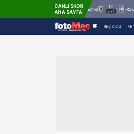
CANLI SKOR
54'
FK Austria Wien
Paok Thessaloniki
RSC Anderle
ANA SAYFA
0
-
1
BEŞİKTAŞ
FE