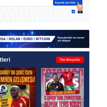
leri
Tüm Manşetler