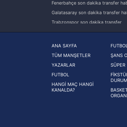
Fenerbahçe son dakika transfer hab
Galatasaray son dakika transfer ha
Trabzonspor son dakika transfer
haberleri
Trendyol Süper Lig haberleri
ANA SAYFA
FUTBOL
Ziraat Türkiye Kupası haberleri
TÜM MANŞETLER
ŞANS 
UEFA Şampiyonlar Ligi haberleri
YAZARLAR
SÜPER 
UEFA Avrupa Ligi haberleri
FUTBOL
FİKSTÜ
UEFA Konferans Ligi haberleri
DURU
HANGİ MAÇ HANGİ
KANALDA?
BASKET
ORGAN