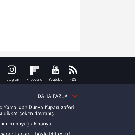
Instagram
Flipboard
Youtube
RSS
DAHA FAZLA
e Yamal'dan Dünya Kupası zaferi
ı dikkat çeken davranış
nın en büyüğü İspanya!
saray transferi böyle bitirecek!