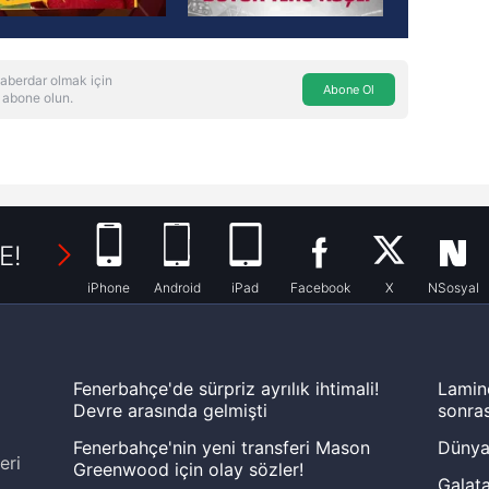
aberdar olmak için
Abone Ol
 abone olun.
E!
iPhone
Android
iPad
Facebook
X
NSosyal
Fenerbahçe'de sürpriz ayrılık ihtimali!
Lamin
Devre arasında gelmişti
sonras
Fenerbahçe'nin yeni transferi Mason
Dünya
eri
Greenwood için olay sözler!
Galata