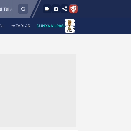
DA
DA
v FC
GKS Katowice
FC Twente Enschede
2
-
0
2
-
0
OL
YAZARLAR
DÜNYA KUPASI
 Haber
A Haber Radyo
 Spor
A Spor Radyo
TV
A News Radio
2TV
Radyo Turkuvaz
para
Turkuvaz Romantik
Turkuvaz Efsane
Vav Tv
Radyo Soft
Radyo Energy
Turkuvaz Anadolu