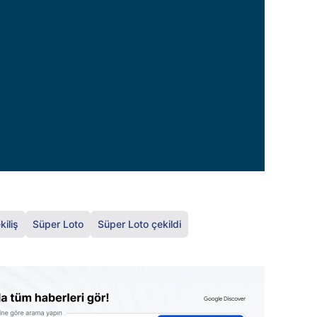
kiliş
Süper Loto
Süper Loto çekildi