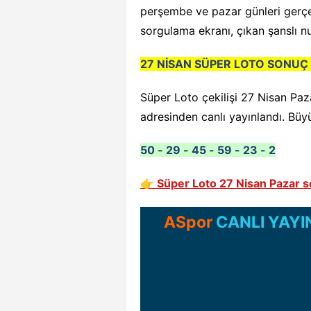
perşembe ve pazar günleri gerçek
sorgulama ekranı, çıkan şanslı nu
27 NİSAN SÜPER LOTO SONUÇ
Süper Loto çekilişi 27 Nisan Pa
adresinden canlı yayınlandı. Büy
50 - 29 - 45 - 59 - 23 - 2
👉 Süper Loto 27 Nisan Pazar s
ASpor
CANLI YAYI