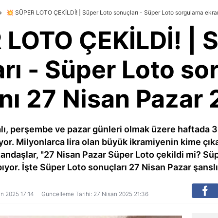
💥 SÜPER LOTO ÇEKİLDİ! | Süper Loto sonuçları - Süper Loto sorgulama ekra
 LOTO ÇEKİLDİ! | S
rı - Süper Loto s
nı 27 Nisan Pazar
salı, perşembe ve pazar günleri olmak üzere haftada 3
r. Milyonlarca lira olan büyük ikramiyenin kime çık
andaşlar, "27 Nisan Pazar Süper Loto çekildi mi? Süp
ıyor. İşte Süper Loto sonuçları 27 Nisan Pazar şanslı
san 2025 17:14
Güncelleme Tarihi: 27 Nisan 2025 21:36