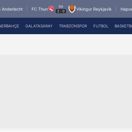
DA
cht
FC Thun
Vikingur Reykjavik
Hapoel Tel Avi
2
-
0
NERBAHÇE
GALATASARAY
TRABZONSPOR
FUTBOL
BASKETB
Beşiktaş
A
Fenerbahçe
A
Galatasaray
A
Trabzonspor
A
Futbol
A
Basketbol
Ziraat Türkiye Kupası
DİZİ
Diğer Sporlar