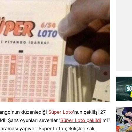
iyango'nun düzenlediği
Süper Loto
'nun çekilişi 27
di. Şans oyunları sevenler '
Süper Loto çekildi
mi?
araması yapıyor. Süper Loto çekilişleri salı,