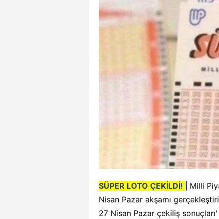
SÜPER LOTO ÇEKİLDİ!
|
Milli P
Nisan Pazar akşamı gerçekleştiril
27 Nisan Pazar çekiliş sonuçları' 