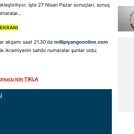
leştiriliyor. İşte 27 Nisan Pazar sonuçları, sonuç
maralar...
 EKRANI
zar akşamı saat 21.30'da
millipiyangoonline.com
ük ikramiyenin sahibi numaralar şunlar oldu:
onucu için TIKLA
N