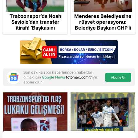
Trabzonspor’da Noah
Menderes Belediyesine
Saviolo’dan transfer
rüşvet operasyonu:
itirafı! ‘Başkasını
Belediye Başkanı CHP'li
izlemeye geldi’
İlkay Çiçek tutuklandı
Son dakika spor haberlerinden haberdar
olmak için
Google News
fotomac.com.tr
'ye
Abone Ol
abone olun.
Reddet