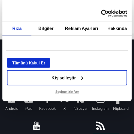
Rıza
Bilgiler
Reklam Ayarları
Hakkında
HER YERDE!
Fenerbahçe’de sürpriz ayrılık ihtimali! Devre arasında gelmişti
Tümünü Kabul Et
Fenerbahçe’nin yeni transferi Mason Greenwood için olay sözler!
Kişiselleştir
Galatasaray’da rota yeniden Thiago Almada!
iPhone
Seçime İzin Ver
Android
iPad
Facebook
X
NSosyal
Instagram
Flipboard