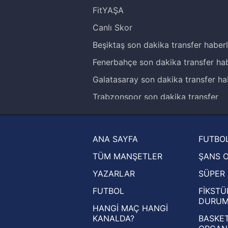
FitYAŞA
Canlı Skor
Beşiktaş son dakika transfer haberl
Fenerbahçe son dakika transfer hab
Galatasaray son dakika transfer ha
Trabzonspor son dakika transfer
haberleri
Trendyol Süper Lig haberleri
ANA SAYFA
FUTBOL
Ziraat Türkiye Kupası haberleri
TÜM MANŞETLER
ŞANS 
UEFA Şampiyonlar Ligi haberleri
YAZARLAR
SÜPER 
UEFA Avrupa Ligi haberleri
FUTBOL
FİKSTÜ
UEFA Konferans Ligi haberleri
DURU
HANGİ MAÇ HANGİ
KANALDA?
BASKET