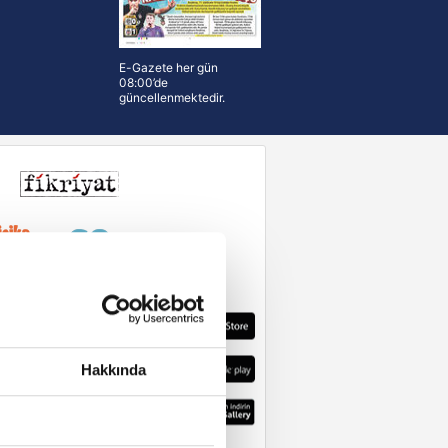
E-Gazete her gün
08:00’de
güncellenmektedir.
Hakkında