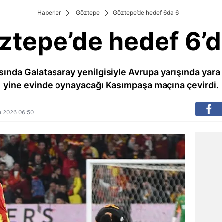
Haberler
Göztepe
Göztepe’de hedef 6’da 6
ztepe’de hedef 6’d
sında Galatasaray yenilgisiyle Avrupa yarışında yara
yine evinde oynayacağı Kasımpaşa maçına çevirdi.
an 2026 06:50