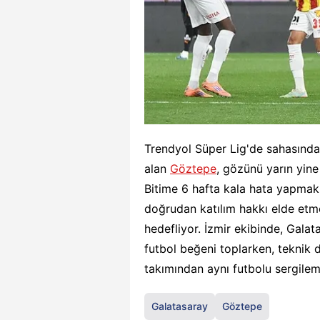
Trendyol Süper Lig'de sahasınd
alan
Göztepe
, gözünü yarın yin
Bitime 6 hafta kala hata yapmak 
doğrudan katılım hakkı elde et
hedefliyor. İzmir ekibinde, Galat
futbol beğeni toplarken, teknik
takımından aynı futbolu sergileme
Galatasaray
Göztepe