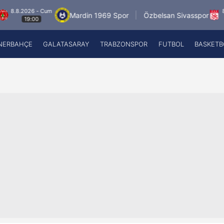
2026 - Cum
8.8.2026
Mardin 1969 Spor
Özbelsan Sivasspor
19:00
19:0
NERBAHÇE
GALATASARAY
TRABZONSPOR
FUTBOL
BASKETB
Beşiktaş
A
Fenerbahçe
A
Galatasaray
A
Trabzonspor
A
Futbol
A
Basketbol
Ziraat Türkiye Kupası
DİZİ
Diğer Sporlar