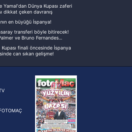
e Yamal'dan Dünya Kupası zaferi
ı dikkat çeken davranış
nın en büyüğü İspanya!
saray transferi böyle bitirecek!
almer ve Bruno Fernandes...
Kupası finali öncesinde İspanya
sinde can sıkan gelişme!
FIFA Dünya Kupası'nı kazanana
yonluk yüzüğü verilecek
n Crespo, Meksika Ligi
rinden Atlas'ın yeni teknik direktörü
TV
FOTOMAÇ