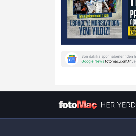
Son dakika spor haberlerinden h
Google News
fotomac.com.tr
'ye
HER YERD