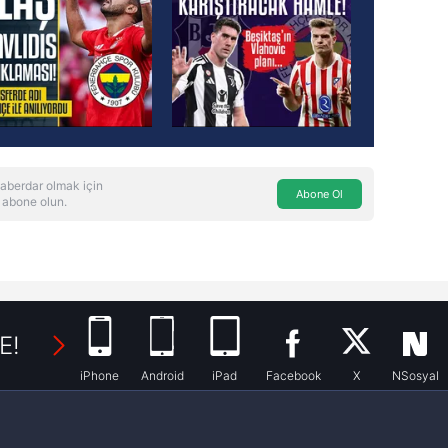
aberdar olmak için
Abone Ol
 abone olun.
E!
iPhone
Android
iPad
Facebook
X
NSosyal