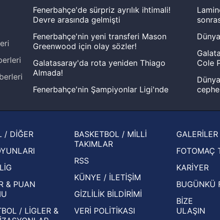
Fenerbahçe'de sürpriz ayrılık ihtimali!
Lamin
Devre arasında gelmişti
sonras
Fenerbahçe'nin yeni transferi Mason
Dünya
eri
Greenwood için olay sözler!
Galata
erleri
Galatasaray'da rota yeniden Thiago
Cole P
Almada!
berleri
Dünya 
Fenerbahçe'nin Şampiyonlar Ligi'nde
cephe
muhtemel rakibi belli oldu! Gornik
2026 
Zabrze'yi elerlerse...
şampi
İspanya-Arjantin finalinin ardından dış
Herna
 / DİĞER
BASKETBOL / MİLLİ
GALERİLER
basından gündem olan manşetler!
ekiple
TAKIMLAR
OYUNLARI
FOTOMAÇ 
Beşiktaş'ın UEFA Avrupa Ligi'nde 3. Ön
oldu
RSS
Eleme Turu muhtemel rakipleri belli oldu!
LİG
KARİYER
KÜNYE / İLETİŞİM
R & PUAN
BUGÜNKÜ 
MU
GİZLİLİK BİLDİRİMİ
BİZE
BOL / LİGLER &
VERİ POLİTİKASI
ULAŞIN