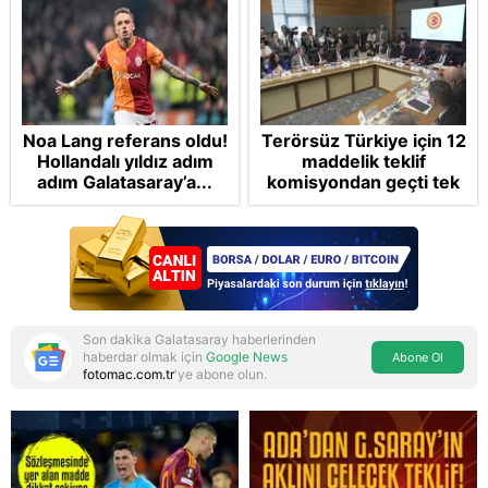
Noa Lang referans oldu!
Terörsüz Türkiye için 12
Hollandalı yıldız adım
maddelik teklif
adım Galatasaray’a...
komisyondan geçti tek
madde değişti!
Soruşturma ve cezalar
hangi şartlarda
ertelenecek?
Son dakika Galatasaray haberlerinden
haberdar olmak için
Google News
Abone Ol
fotomac.com.tr
'ye abone olun.
Reddet