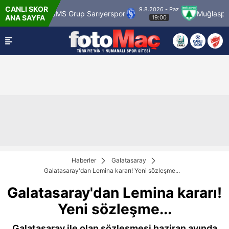
CANLI SKOR
9.8.2026 - Paz
SMS Grup Sarıyerspor
Muğlaspor
Vansp
ANA SAYFA
19:00
Haberler
Galatasaray
Galatasaray'dan Lemina kararı! Yeni sözleşme...
Galatasaray'dan Lemina kararı!
Yeni sözleşme...
Galatasaray ile olan sözleşmesi haziran ayında