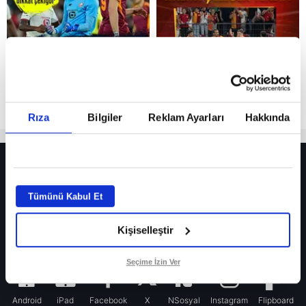
Rıza
Bilgiler
Reklam Ayarları
Hakkında
HER YERDE!
Fenerbahçe’de sürpriz ayrılık ihtimali! Devre arasında gelmişti
Tümünü Kabul Et
Fenerbahçe’nin yeni transferi Mason Greenwood için olay sözler!
Kişiselleştir
Galatasaray’da rota yeniden Thiago Almada!
iPhone
Seçime İzin Ver
Android
iPad
Facebook
X
NSosyal
Instagram
Flipboard