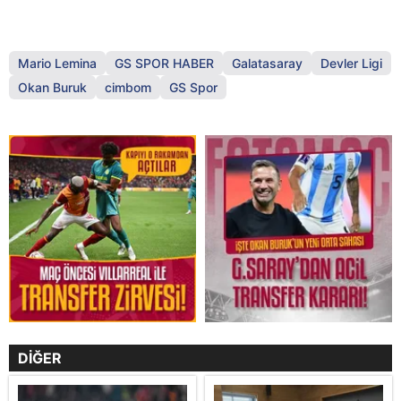
Mario Lemina
GS SPOR HABER
Galatasaray
Devler Ligi
Okan Buruk
cimbom
GS Spor
DİĞER