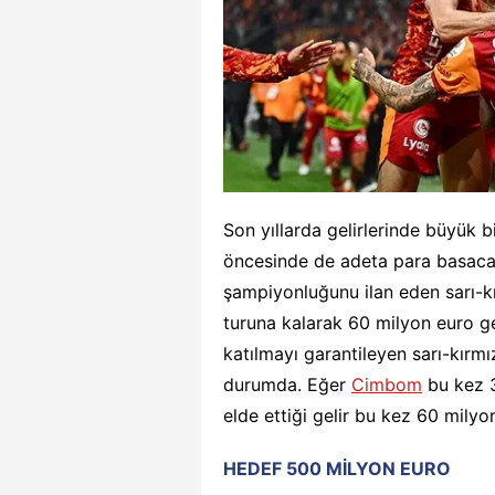
Son yıllarda gelirlerinde büyük b
öncesinde de adeta para basacak
şampiyonluğunu ilan eden sarı-kı
turuna kalarak 60 milyon euro ge
katılmayı garantileyen sarı-kırmız
durumda. Eğer
Cimbom
bu kez 3
elde ettiği gelir bu kez 60 milyo
HEDEF 500 MİLYON EURO