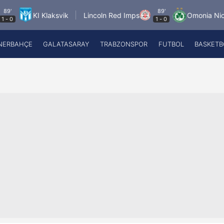
89'
KI Klaksvik
Lincoln Red Imps
Omonia Nicosia
1
-
0
NERBAHÇE
GALATASARAY
TRABZONSPOR
FUTBOL
BASKETB
Beşiktaş
A
Fenerbahçe
A
Galatasaray
A
Trabzonspor
A
Futbol
A
Basketbol
Ziraat Türkiye Kupası
DİZİ
Diğer Sporlar