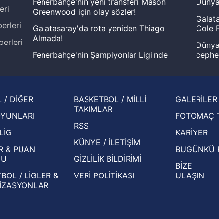
Fenerbahçe'nin yeni transferi Mason
Dünya
eri
Greenwood için olay sözler!
Galata
erleri
Galatasaray'da rota yeniden Thiago
Cole P
Almada!
berleri
Dünya 
Fenerbahçe'nin Şampiyonlar Ligi'nde
cephe
muhtemel rakibi belli oldu! Gornik
2026 
Zabrze'yi elerlerse...
şampi
İspanya-Arjantin finalinin ardından dış
Herna
 / DİĞER
BASKETBOL / MİLLİ
GALERİLER
basından gündem olan manşetler!
ekiple
TAKIMLAR
OYUNLARI
FOTOMAÇ 
Beşiktaş'ın UEFA Avrupa Ligi'nde 3. Ön
oldu
RSS
Eleme Turu muhtemel rakipleri belli oldu!
LİG
KARİYER
KÜNYE / İLETİŞİM
R & PUAN
BUGÜNKÜ 
MU
GİZLİLİK BİLDİRİMİ
BİZE
BOL / LİGLER &
VERİ POLİTİKASI
ULAŞIN
İZASYONLAR