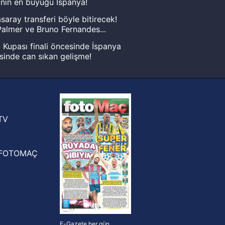
nın en büyüğü İspanya!
saray transferi böyle bitirecek!
almer ve Bruno Fernandes...
Kupası finali öncesinde İspanya
sinde can sıkan gelişme!
FIFA Dünya Kupası'nı kazanana
yonluk yüzüğü verilecek
n Crespo, Meksika Ligi
rinden Atlas'ın yeni teknik direktörü
TV
FOTOMAÇ
E-Gazete her gün