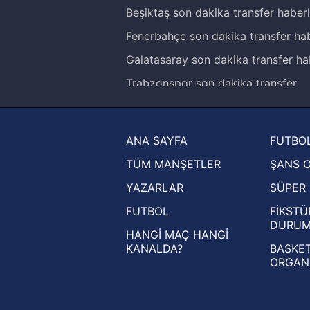
Beşiktaş son dakika transfer haberl
Fenerbahçe son dakika transfer hab
Galatasaray son dakika transfer ha
Trabzonspor son dakika transfer
haberleri
Trendyol Süper Lig haberleri
ANA SAYFA
FUTBOL
Ziraat Türkiye Kupası haberleri
TÜM MANŞETLER
ŞANS 
UEFA Şampiyonlar Ligi haberleri
YAZARLAR
SÜPER 
UEFA Avrupa Ligi haberleri
FUTBOL
FİKSTÜ
UEFA Konferans Ligi haberleri
DURU
HANGİ MAÇ HANGİ
KANALDA?
BASKET
ORGAN