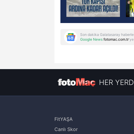
Son dakika Galatasaray haberle
Google News
fotomac.com.tr
'ye
HER YERD
FitYAŞA
Canlı Skor