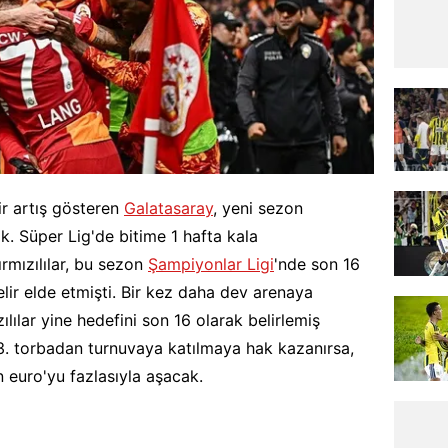
ir artış gösteren
Galatasaray
, yeni sezon
. Süper Lig'de bitime 1 hafta kala
rmızılılar, bu sezon
Şampiyonlar Ligi
'nde son 16
lir elde etmişti. Bir kez daha dev arenaya
ılılar yine hedefini son 16 olarak belirlemiş
. torbadan turnuvaya katılmaya hak kazanırsa,
n euro'yu fazlasıyla aşacak.