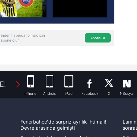
rinden haberdar olmak için
Abone Ol
 abone olun.
E!
iPhone
Android
iPad
Facebook
X
NSosyal
Fenerbahçe'de sürpriz ayrılık ihtimali!
Lamin
Devre arasında gelmişti
sonras