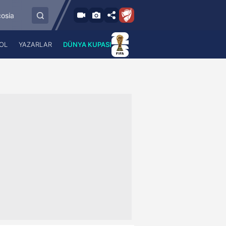
90'
Vilnius FK Zalgiris
HNK Hajduk Split
Riga FC
2
-
6
OL
YAZARLAR
DÜNYA KUPASI
 Haber
A Haber Radyo
 Spor
A Spor Radyo
TV
A News Radio
2TV
Radyo Turkuvaz
para
Turkuvaz Romantik
Turkuvaz Efsane
Vav Tv
Radyo Soft
Radyo Energy
Turkuvaz Anadolu