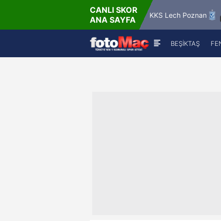
CANLI SKOR
90'
89'
radec Kralove
Beşiktaş
KKS Lech Poznan
ANA SAYFA
0
-
1
1
-
0
BEŞİKTAŞ
FE