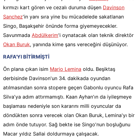
kırmızı kart gören ve cezalı duruma düşen
Davinson
Sanchez
'in yanı sıra yine bu mücadelede sakatlanan
Singo, Başakşehir önünde forma giyemeyecekler.
Savunmada
Abdülkerim
'i oynatacak olan teknik direktör
Okan Buruk
, yanında kime şans vereceğini düşünüyor.
RAFA'YI BİTİRMİŞTİ
Ön plana çıkan isim
Mario Lemina
oldu. Beşiktaş
derbisinde Davinson'un 34. dakikada oyundan
atılmasından sonra stopere geçen Gabonlu oyuncu Rafa
Silva'ya adım attırmamıştı. Kaan Ayhan'ın da iyileşmeye
başlaması nedeniyle son kararını milli oyuncular da
döndükten sonra verecek olan Okan Buruk, Lemina'yı bir
adım önde tutuyor. Sağ bekte ise Singo'nun boşluğunu
Macar yıldız Sallai doldurmaya çalışacak.