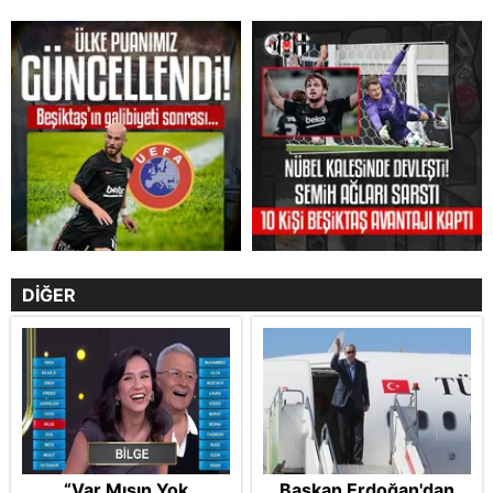
DİĞER
“Var Mısın Yok
Başkan Erdoğan'dan