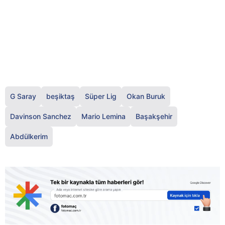
G Saray
beşiktaş
Süper Lig
Okan Buruk
Davinson Sanchez
Mario Lemina
Başakşehir
Abdülkerim