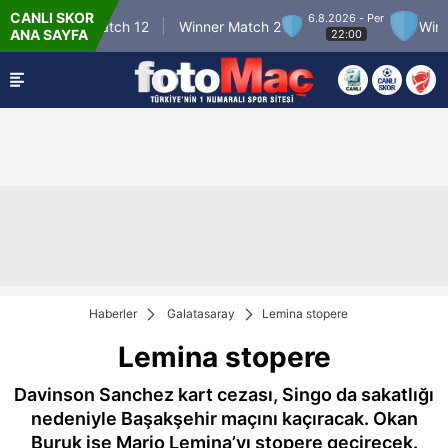
CANLI SKOR
6.8.2026 - Per
Winner Match 12
Winner Match 2
Winner 
ANA SAYFA
22:00
Haberler
Galatasaray
Lemina stopere
Lemina stopere
Davinson Sanchez kart cezası, Singo da sakatlığı
nedeniyle Başakşehir maçını kaçıracak. Okan
Buruk ise Mario Lemina’yı stopere geçirecek.