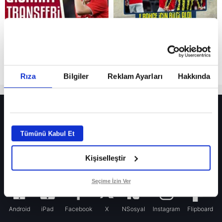
Rıza
Bilgiler
Reklam Ayarları
Hakkında
HER YERDE!
Fenerbahçe’de sürpriz ayrılık ihtimali! Devre arasında gelmişti
Tümünü Kabul Et
Fenerbahçe’nin yeni transferi Mason Greenwood için olay sözler!
Kişiselleştir
Galatasaray’da rota yeniden Thiago Almada!
iPhone
Seçime İzin Ver
Android
iPad
Facebook
X
NSosyal
Instagram
Flipboard