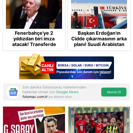
Fenerbahçe'ye 2
Başkan Erdoğan'ın
yıldızdan biri imza
Cidde çıkarmasının arka
atacak! Transferde
planı! Suudi Arabistan
golcü harekatı...
ve Pakistan'la üçlü ortak
savunma anlaşması:
"Islamic NATO"
manşetleri
Son dakika Galatasaray haberlerinden
haberdar olmak için
Google News
Abone Ol
fotomac.com.tr
'ye abone olun.
Reddet