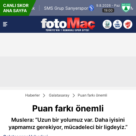
CANLI SKOR
9.8.2026 - Paz
tr Karagümrük
SMS Grup Sarıyerspor
Muğlas
ANA SAYFA
19:00
Haberler
Galatasaray
Puan farkı önemli
Puan farkı önemli
Muslera: “Uzun bir yolumuz var. Daha iyisini
yapmamız gerekiyor, mücadeleci bir ligdeyiz.”