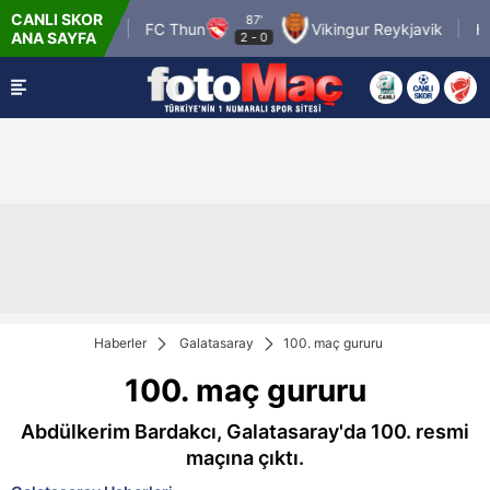
CANLI SKOR
87'
Pafos FC
FC Thun
Vikingur Reykjavik
Hapo
ANA SAYFA
2
-
0
Haberler
Galatasaray
100. maç gururu
100. maç gururu
Abdülkerim Bardakcı, Galatasaray'da 100. resmi
maçına çıktı.