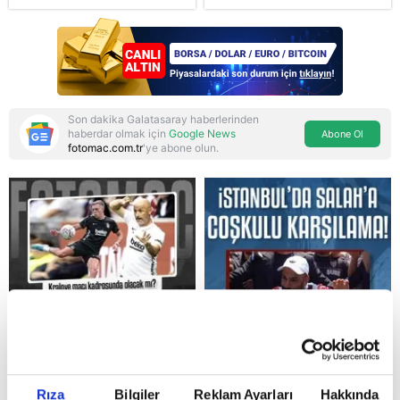
karakteriyle geliyor
açıklamalar: "2 yıllık
sürecin en önemli
aşamasındayız"
Son dakika Galatasaray haberlerinden
haberdar olmak için
Google News
Abone Ol
fotomac.com.tr
'ye abone olun.
Reddet
Rıza
Bilgiler
Reklam Ayarları
Hakkında