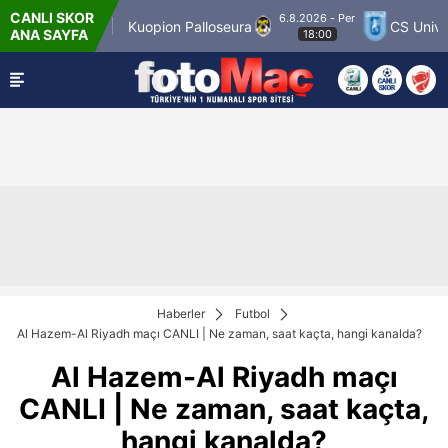
CANLI SKOR
6.8.2026 - Per
r Match 12
Kuopion Palloseura
CS Universit
ANA SAYFA
18:00
Haberler
Futbol
Al Hazem-Al Riyadh maçı CANLI | Ne zaman, saat kaçta, hangi kanalda?
Al Hazem-Al Riyadh maçı
CANLI | Ne zaman, saat kaçta,
hangi kanalda?