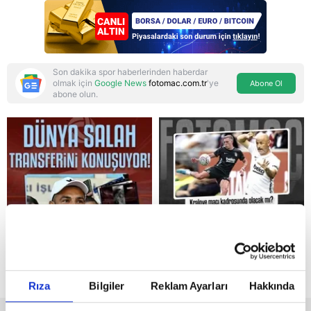
Son dakika spor haberlerinden haberdar
olmak için
Google News
fotomac.com.tr
'ye
Abone Ol
abone olun.
Reddet
Rıza
Bilgiler
Reklam Ayarları
Hakkında