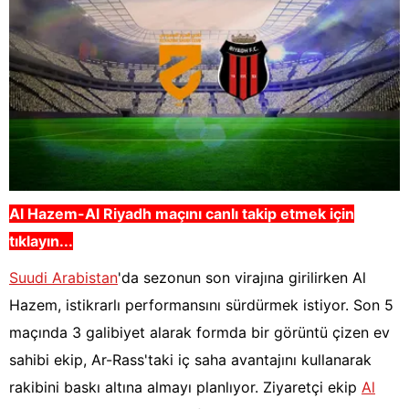
Al Hazem-Al Riyadh
maçını canlı takip etmek için
tıklayın...
Suudi Arabistan
'da sezonun son virajına girilirken Al
Hazem, istikrarlı performansını sürdürmek istiyor. Son 5
maçında 3 galibiyet alarak formda bir görüntü çizen ev
sahibi ekip, Ar-Rass'taki iç saha avantajını kullanarak
rakibini baskı altına almayı planlıyor. Ziyaretçi ekip
Al