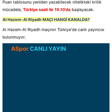
Puan tablosunu yeniden yazabilecek nitelikteki kritik
mücadele,
Türkiye saati ile 19.10'da
başlayacak.
Al Hazem-Al Riyadh
MAÇI HANGİ KANALDA?
Al Hazem-Al Riyadh maçının Türkiye'de canlı yayıncısı
bulunmuyor.
ASpor
CANLI YAYIN