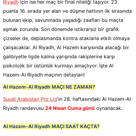
Riyadh
için ise her maç bir final niteliği taşıyor. 23
puanla 16. sırada yer alan ve düşme hattının ilk sırasında
bulunan ekip, savunmada yaşadığı zaafları bu maçta
aşmak zorunda. Son dönemde istikrarsız bir grafik
çizseler de, deplasmanda kontra ataklarla etkili olmaya
çalışacaklar. Al Riyadh, Al Hazem karşısında alacağı bir
galibiyetle ligde kalma yarışında rakiplerine karşı
psikolojik bir üstünlük kurmayı amaçlıyor. İşte Al
Hazem-Al Riyadh maçının detayları!
Al Hazem-Al Riyadh
MAÇI NE ZAMAN?
Suudi Arabistan Pro Lig
'in 28. haftasındaki Al Hazem-Al
Riyadh randevusu
24 Nisan Cuma günü
oynanacak.
Al
Hazem-Al Riyadh
MAÇI SAAT KAÇTA?