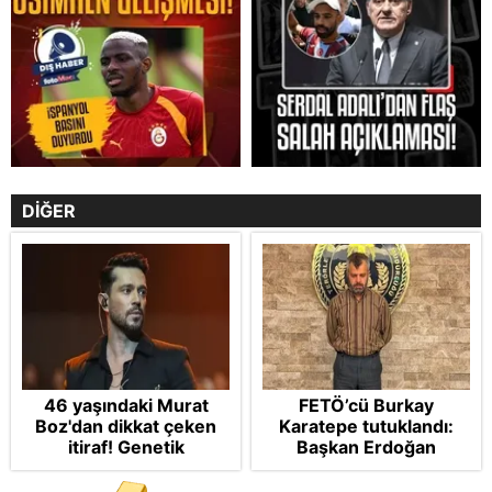
DİĞER
46 yaşındaki Murat
FETÖ’cü Burkay
Boz'dan dikkat çeken
Karatepe tutuklandı:
itiraf! Genetik
Başkan Erdoğan
korkusunu açıkladı
şikayetçi oldu