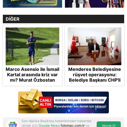
DİĞER
Marco Asensio ile İsmail
Menderes Belediyesine
Kartal arasında kriz var
rüşvet operasyonu:
mı? Murat Özbostan
Belediye Başkanı CHP'li
analiz etti: Egoları da
İlkay Çiçek tutuklandı
yönetmelisiniz
Son dakika Beşiktaş haberlerinden haberdar
olmak için
Google News
fotomac.com.tr
'ye
Abone Ol