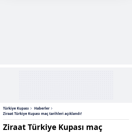
takdirde, kullanıcılara hedefli reklamlar
gösterilmeyecektir."
Sizlere daha iyi bir hizmet sunabilmek için İnternet
Sitemizde kendimize ve üçüncü kişilere ait çerezler
kullanılmaktadır. Bu çerezler vasıtasıyla çeşitli kişisel
verileriniz işlenmekte olup gerekli olan çerezler bilgi
toplumu hizmetlerinin sunulması amacıyla
kullanılmaktadır. Diğer çerezler, sitemizin daha işlevsel
kılınması ve kişiselleştirilmesi ve sizlere yönelik
reklam/pazarlama faaliyetlerinin yapılması, amaçlarıyla
sınırlı olarak açık rızanız dahilinde kullanılacaktır.
Çerezlere ilişkin tercihlerinizi aşağıda yer alan panel
vasıtasıyla belirleyebilirsiniz. Çerezlere ilişkin detaylı bilgi
Türkiye Kupası
Haberler
için Ayarlar butonuna tıklayabilir,
Çerez Bilgilendirme
Ziraat Türkiye Kupası maç tarihleri açıklandı!
Metnimizi
ziyaret edebilirsiniz.
Ziraat Türkiye Kupası maç