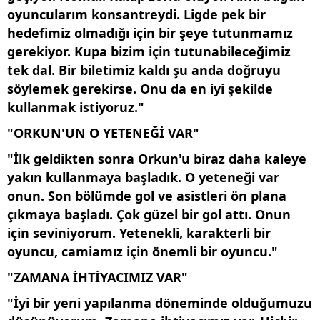
oyuncularım konsantreydi. Ligde pek bir
hedefimiz olmadığı için bir şeye tutunmamız
gerekiyor. Kupa bizim için tutunabileceğimiz
tek dal. Bir biletimiz kaldı şu anda doğruyu
söylemek gerekirse. Onu da en iyi şekilde
kullanmak istiyoruz."
"ORKUN'UN O YETENEĞİ VAR"
"İlk geldikten sonra Orkun'u biraz daha kaleye
yakın kullanmaya başladık. O yeteneği var
onun. Son bölümde gol ve asistleri ön plana
çıkmaya başladı. Çok güzel bir gol attı. Onun
için seviniyorum. Yetenekli, karakterli bir
oyuncu, camiamız için önemli bir oyuncu."
"ZAMANA İHTİYACIMIZ VAR"
"İyi bir yeni yapılanma döneminde olduğumuzu