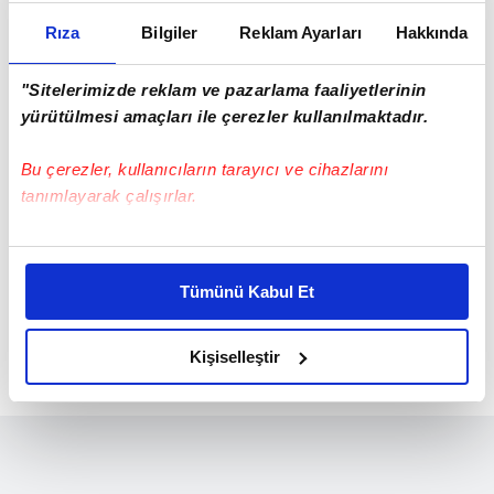
güvensin, inşallah bundan sonrası bizim için iyi
olur."
Rıza
Bilgiler
Reklam Ayarları
Hakkında
"Sitelerimizde reklam ve pazarlama faaliyetlerinin
yürütülmesi amaçları ile çerezler kullanılmaktadır.
Bu çerezler, kullanıcıların tarayıcı ve cihazlarını
tanımlayarak çalışırlar.
Bu çerezlere izin vermeniz halinde sizlere özel
kişiselleştirilmiş reklamlar sunabilir, sayfalarımızda sizlere
Tümünü Kabul Et
daha iyi reklam deneyimi yaşatabiliriz. Bunu yaparken
amacımızın size daha iyi bir reklam deneyimi sunmak
Sergen Yalçın: Türkiye Kupası tutunacağımız tek
olduğunu ve sizlere en iyi içerikleri sunabilmek adına
Kişiselleştir
dal!
elimizden gelen çabayı gösterdiğimizi ve bu noktada,
reklamların maliyetlerimizi karşılamak noktasında tek gelir
kalemimiz olduğunu sizlere hatırlatmak isteriz.
Her halükârda, kullanıcılar, bu çerezlere izin vermedikleri