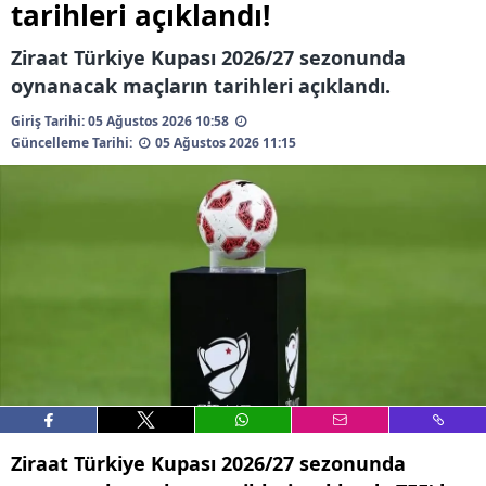
6698 sayılı Kişisel Verilerin Korunması Kanunu uyarınca
tarihleri açıklandı!
hazırlanmış Aydınlatma Metnimizi okumak ve sitemizde
ilgili mevzuata uygun olarak kullanılan çerezlerle ilgili bilgi
Ziraat Türkiye Kupası 2026/27 sezonunda
almak için lütfen
tıklayınız
.
oynanacak maçların tarihleri açıklandı.
Giriş Tarihi: 05 Ağustos 2026 10:58
Güncelleme Tarihi:
05 Ağustos 2026 11:15
Ziraat Türkiye Kupası 2026/27 sezonunda