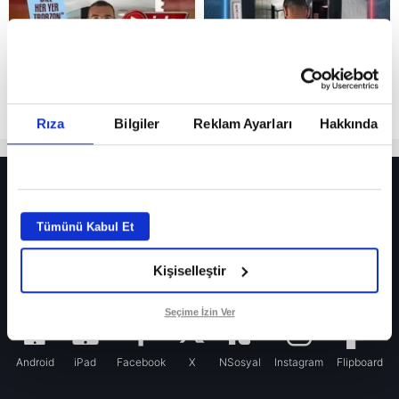
Rıza
Bilgiler
Reklam Ayarları
Hakkında
HER YERDE!
Fenerbahçe’de sürpriz ayrılık ihtimali! Devre arasında gelmişti
Tümünü Kabul Et
Fenerbahçe’nin yeni transferi Mason Greenwood için olay sözler!
Kişiselleştir
Galatasaray’da rota yeniden Thiago Almada!
iPhone
Seçime İzin Ver
Android
iPad
Facebook
X
NSosyal
Instagram
Flipboard