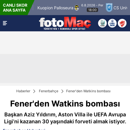
CANLI SKOR
6.8.2026 - Per
er Match 12
Kuopion Palloseura
CS Universi
ANA SAYFA
18:00
Haberler
Fenerbahçe
Fener'den Watkins bombası
Fener'den Watkins bombası
Başkan Aziz Yıldırım, Aston Villa ile UEFA Avrupa
Ligi’ni kazanan 30 yaşındaki forveti almak istiyor.