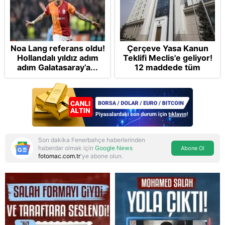
Noa Lang referans oldu!
Çerçeve Yasa Kanun
Hollandalı yıldız adım
Teklifi Meclis'e geliyor!
adım Galatasaray’a...
12 maddede tüm
detaylar Takvim'de:
Silah bırakmada tespit
ve teyit MGK'da
Son dakika Fenerbahçe haberlerinden
haberdar olmak için
Google News
Abone Ol
fotomac.com.tr
'ye abone olun.
Reddet