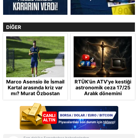
DİĞER
Marco Asensio ile İsmail
RTÜK'ün ATV'ye kestiği
Kartal arasında kriz var
astronomik ceza 17/25
mı? Murat Özbostan
Aralık dönemini
analiz etti: Egoları da
anımsattı! Milli yayınlara
yönetmelisiniz
"yaptırım" kıskacı:
Turkuvaz Medya neden
hedefte?
Son dakika Fenerbahçe haberlerinden