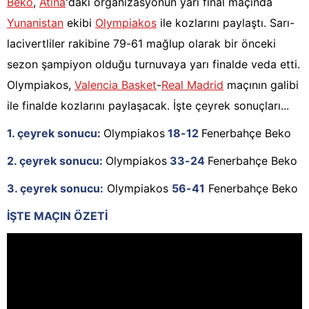
Beko
,
Atina
'daki organizasyonun yarı final maçında
Yunanistan
ekibi
Olympiakos
ile kozlarını paylaştı. Sarı-
lacivertliler rakibine 79-61 mağlup olarak bir önceki
sezon şampiyon olduğu turnuvaya yarı finalde veda etti.
Olympiakos,
Valencia Basket
-
Real Madrid
maçının galibi
ile finalde kozlarını paylaşacak. İşte çeyrek sonuçları...
1. çeyrek sonucu:
Olympiakos
18-12
Fenerbahçe Beko
2. çeyrek sonucu:
Olympiakos
33-24
Fenerbahçe Beko
3. çeyrek sonucu:
Olympiakos
56-41
Fenerbahçe Beko
İŞTE MAÇIN ÖZETİ