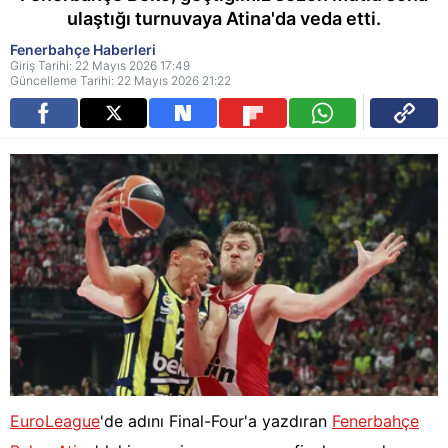
ulaştığı turnuvaya Atina'da veda etti.
Fenerbahçe Haberleri
Giriş Tarihi: 22 Mayıs 2026 17:49
Güncelleme Tarihi: 22 Mayıs 2026 21:22
EuroLeague
'de adını Final-Four'a yazdıran
Fenerbahçe