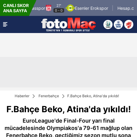
CANLI SKOR
27'
zbelsan Sivasspor
Esenler Erokspor
Hesap.com An
ANA SAYFA
0
-
0
Haberler
Fenerbahçe
F.Bahçe Beko, Atina'da yıkıldı!
F.Bahçe Beko, Atina'da yıkıldı!
EuroLeague'de Final-Four yarı final
mücadelesinde Olympiakos'a 79-61 mağlup olan
Fenerbahçe Beko, geçtiğimiz sezon mutlu sona