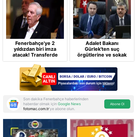
Fenerbahçe'ye 2
Adalet Bakanı
yıldızdan biri imza
Gürlek'ten suç
atacak! Transferde
örgütlerine ve sokak
golcü harekatı...
çetelerine net mesaj:
"Devlet tepenize
binecek"
Son dakika Fenerbahçe haberlerinden
haberdar olmak için
Google News
Abone Ol
fotomac.com.tr
'ye abone olun.