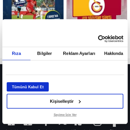
Reddet
Rıza
Bilgiler
Reklam Ayarları
Hakkında
HER YERDE!
Fenerbahçe’de sürpriz ayrılık ihtimali! Devre arasında gelmişti
Tümünü Kabul Et
Fenerbahçe’nin yeni transferi Mason Greenwood için olay sözler!
Kişiselleştir
Galatasaray’da rota yeniden Thiago Almada!
iPhone
Seçime İzin Ver