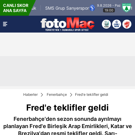
CANLI SKOR
9.8.2026 - Paz
.tr Karagümrük
SMS Grup Sarıyerspor
Muğla
ANA SAYFA
19:00
Haberler
Fenerbahçe
Fred'e teklifler geldi
Fred'e teklifler geldi
Fenerbahçe'den sezon sonunda ayrılmayı
planlayan Fred'e Birleşik Arap Emirlikleri, Katar ve
Brezilya'dan resmi teklifler geldi. Sarı-