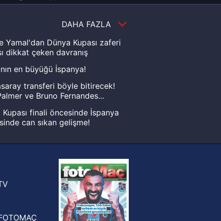
DAHA FAZLA
e Yamal'dan Dünya Kupası zaferi
ı dikkat çeken davranış
nın en büyüğü İspanya!
saray transferi böyle bitirecek!
almer ve Bruno Fernandes...
Kupası finali öncesinde İspanya
sinde can sıkan gelişme!
FIFA Dünya Kupası'nı kazanana
yonluk yüzüğü verilecek
n Crespo, Meksika Ligi
rinden Atlas'ın yeni teknik direktörü
TV
FOTOMAÇ