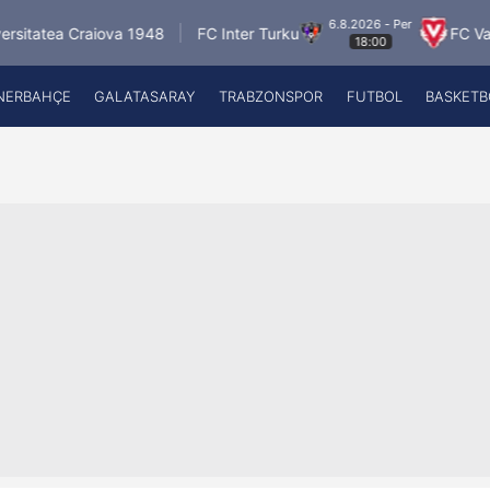
6.8.2026 - Per
Craiova 1948
FC Inter Turku
FC Vaduz
Ja
18:00
NERBAHÇE
GALATASARAY
TRABZONSPOR
FUTBOL
BASKETB
Beşiktaş
A
Fenerbahçe
A
Galatasaray
A
Trabzonspor
A
Futbol
A
Basketbol
Ziraat Türkiye Kupası
DİZİ
Diğer Sporlar