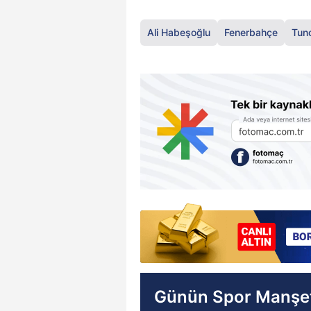
Ali Habeşoğlu
Fenerbahçe
Tunc
Günün Spor Manşet