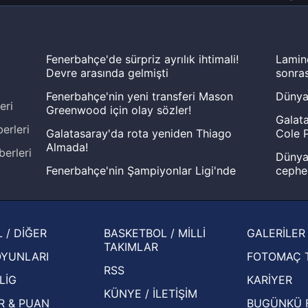
Fenerbahçe'de sürpriz ayrılık ihtimali!
Lamin
Devre arasında gelmişti
sonras
Fenerbahçe'nin yeni transferi Mason
Dünya
eri
Greenwood için olay sözler!
Galata
erleri
Galatasaray'da rota yeniden Thiago
Cole P
Almada!
berleri
Dünya 
Fenerbahçe'nin Şampiyonlar Ligi'nde
cephe
muhtemel rakibi belli oldu! Gornik
2026 
Zabrze'yi elerlerse...
şampi
İspanya-Arjantin finalinin ardından dış
Herna
 / DİĞER
BASKETBOL / MİLLİ
GALERİLER
basından gündem olan manşetler!
ekiple
TAKIMLAR
OYUNLARI
FOTOMAÇ 
Beşiktaş'ın UEFA Avrupa Ligi'nde 3. Ön
oldu
RSS
Eleme Turu muhtemel rakipleri belli oldu!
LİG
KARİYER
KÜNYE / İLETİŞİM
R & PUAN
BUGÜNKÜ 