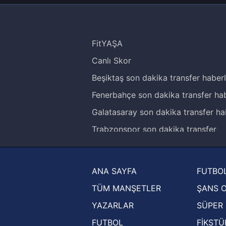
FitYAŞA
Canlı Skor
Beşiktaş son dakika transfer haberl
Fenerbahçe son dakika transfer hab
Galatasaray son dakika transfer ha
Trabzonspor son dakika transfer
haberleri
Trendyol Süper Lig haberleri
ANA SAYFA
FUTBOL
Ziraat Türkiye Kupası haberleri
TÜM MANŞETLER
ŞANS 
UEFA Şampiyonlar Ligi haberleri
YAZARLAR
SÜPER 
UEFA Avrupa Ligi haberleri
FUTBOL
FİKSTÜ
UEFA Konferans Ligi haberleri