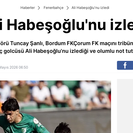
Haberler
Fenerbahçe
Ali Habeşoğlu'nu izledi
i Habeşoğlu'nu izl
örü Tuncay Şanlı, Bordum FKÇorum FK maçını tribünde
 golcüsü Ali Habeşoğlu'nu izlediği ve olumlu not tut
5 Mayıs 2026 06:50