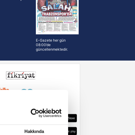
E-Gazete her gün
08:00’de
güncellenmektedir.
Hakkında