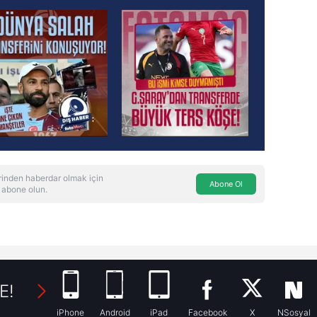
inden haberdar olmak için
Abone Ol
 abone olun.
E!
iPhone
Android
iPad
Facebook
X
NSosyal