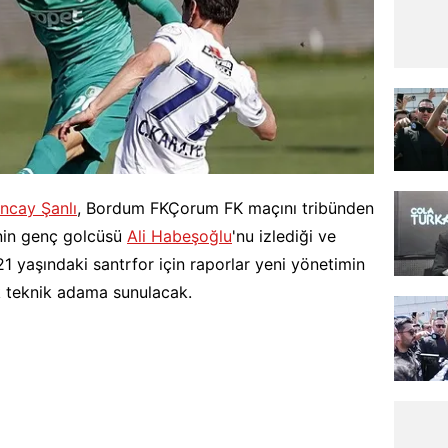
ncay Şanlı
, Bordum FKÇorum FK maçını tribünden
binin genç golcüsü
Ali Habeşoğlu
'nu izlediği ve
21 yaşındaki santrfor için raporlar yeni yönetimin
k teknik adama sunulacak.