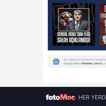
Son dakika Fenerbahçe haberler
Google News
fotomac.com.tr
'ye
HER YERD