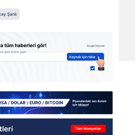
ay Şanlı
leri
Tüm Manşetler