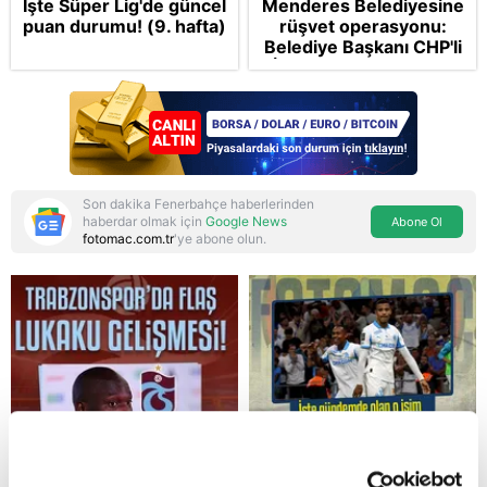
İşte Süper Lig'de güncel
Menderes Belediyesine
puan durumu! (9. hafta)
rüşvet operasyonu:
Belediye Başkanı CHP'li
İlkay Çiçek tutuklandı
Son dakika Fenerbahçe haberlerinden
haberdar olmak için
Google News
Abone Ol
fotomac.com.tr
'ye abone olun.
Reddet