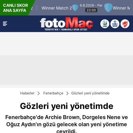
CANLI SKOR
6.8.2026 - Per
nner Match 12
Winner Match 2
Winner Matc
ANA SAYFA
22:00
Haberler
Fenerbahçe
Gözleri yeni yönetimde
Gözleri yeni yönetimde
Fenerbahçe'de Archie Brown, Dorgeles Nene ve
Oğuz Aydın'ın gözü gelecek olan yeni yönetime
çevrildi.