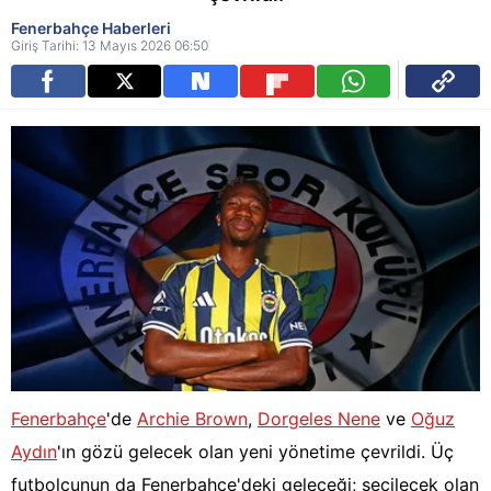
Fenerbahçe Haberleri
Giriş Tarihi: 13 Mayıs 2026 06:50
Fenerbahçe
'de
Archie Brown
,
Dorgeles Nene
ve
Oğuz
Aydın
'ın gözü gelecek olan yeni yönetime çevrildi. Üç
futbolcunun da Fenerbahçe'deki geleceği; seçilecek olan