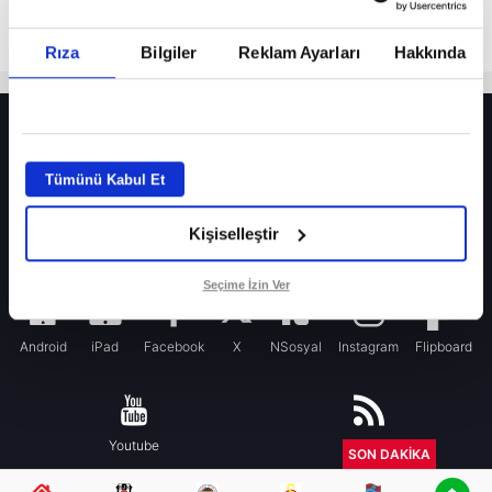
Rıza
Bilgiler
Reklam Ayarları
Hakkında
HER YERDE!
Fenerbahçe’de sürpriz ayrılık ihtimali! Devre arasında gelmişti
Tümünü Kabul Et
Fenerbahçe’nin yeni transferi Mason Greenwood için olay sözler!
Kişiselleştir
Galatasaray’da rota yeniden Thiago Almada!
iPhone
Seçime İzin Ver
Android
iPad
Facebook
X
NSosyal
Instagram
Flipboard
Youtube
RSS
SON DAKİKA